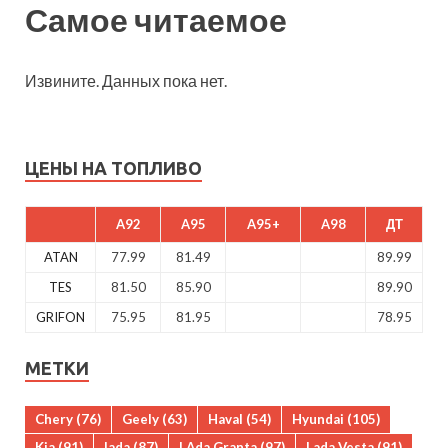
Самое читаемое
Извините. Данных пока нет.
ЦЕНЫ НА ТОПЛИВО
A92
A95
A95+
A98
ДТ
ATAN
77.99
81.49
89.99
TES
81.50
85.90
89.90
GRIFON
75.95
81.95
78.95
МЕТКИ
Chery
(76)
Geely
(63)
Haval
(54)
Hyundai
(105)
Kia
(91)
lada
(87)
LAda Granta
(97)
Lada Vesta
(91)