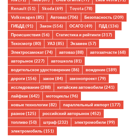
Renault
(51)
Skoda
(69)
Toyota
(78)
Volkswagen
(85)
Автоваз
(706)
Безопасность
(209)
ГИБДД
(91)
Закон
(556)
ОСАГО
(49)
ПДД
(136)
Происшествия
(56)
Статистика и рейтинги
(317)
Техосмотр
(80)
УАЗ
(85)
Экзамен
(57)
Электросамокат
(74)
автоваз
(88)
автозапчасти
(68)
авторынок
(227)
автошкола
(81)
водительское удостоверение
(86)
вождение
(189)
дороги
(156)
закон
(84)
законопроект
(79)
исследование
(288)
китайские автомобили
(241)
лайфхак
(642)
мотоциклы
(96)
новые технологии
(82)
параллельный импорт
(177)
разное
(125)
российский авторынок
(452)
топливо
(50)
штраф
(232)
электромобили
(99)
электромобиль
(151)