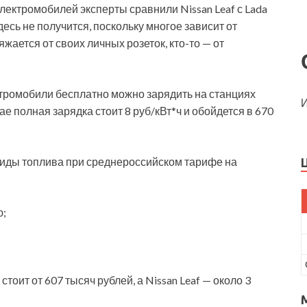
ектромобилей эксперты сравнили Nissan Leaf с Lada
десь не получится, поскольку многое зависит от
жается от своих личных розеток, кто-то — от
ктромобили бесплатно можно зарядить на станциях
И
ае полная зарядка стоит 8 руб/кВт*ч и обойдется в 670
 виды топлива при среднероссийском тарифе на
ю;
стоит от 607 тысяч рублей, а Nissan Leaf — около 3