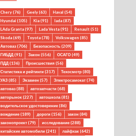
Chery
(76)
Geely
(63)
Haval
(54)
Hyundai
(105)
Kia
(91)
lada
(87)
LAda Granta
(97)
Lada Vesta
(91)
Renault
(51)
Skoda
(69)
Toyota
(78)
Volkswagen
(85)
Автоваз
(706)
Безопасность
(209)
ГИБДД
(91)
Закон
(556)
ОСАГО
(49)
ПДД
(136)
Происшествия
(56)
Статистика и рейтинги
(317)
Техосмотр
(80)
УАЗ
(85)
Экзамен
(57)
Электросамокат
(74)
автоваз
(88)
автозапчасти
(68)
авторынок
(227)
автошкола
(81)
водительское удостоверение
(86)
вождение
(189)
дороги
(156)
закон
(84)
законопроект
(79)
исследование
(288)
китайские автомобили
(241)
лайфхак
(642)