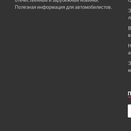
Полезная информация для автомобилистов.
Э
л
В
в
Н
а
Э
к