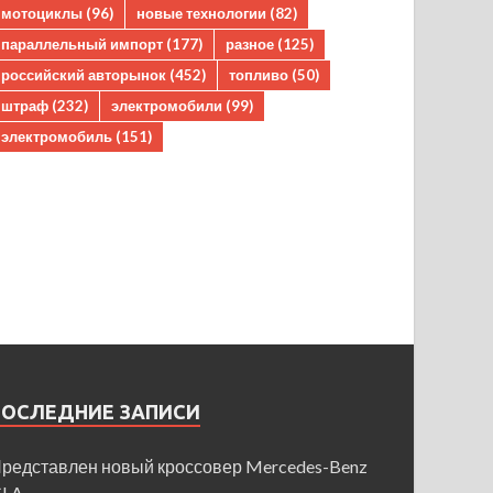
мотоциклы
(96)
новые технологии
(82)
параллельный импорт
(177)
разное
(125)
российский авторынок
(452)
топливо
(50)
штраф
(232)
электромобили
(99)
электромобиль
(151)
ПОСЛЕДНИЕ ЗАПИСИ
редставлен новый кроссовер Mercedes-Benz
GLA