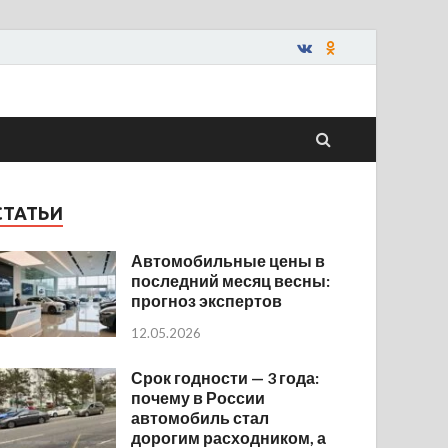
СТАТЬИ
Автомобильные цены в
последний месяц весны:
прогноз экспертов
12.05.2026
Срок годности — 3 года:
почему в России
автомобиль стал
дорогим расходником, а