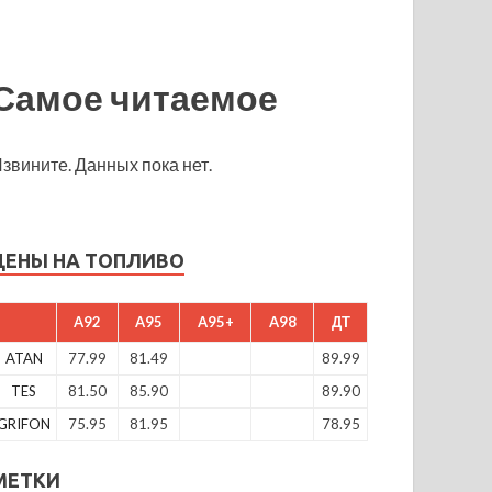
Самое читаемое
звините. Данных пока нет.
ЦЕНЫ НА ТОПЛИВО
A92
A95
A95+
A98
ДТ
ATAN
77.99
81.49
89.99
TES
81.50
85.90
89.90
GRIFON
75.95
81.95
78.95
МЕТКИ