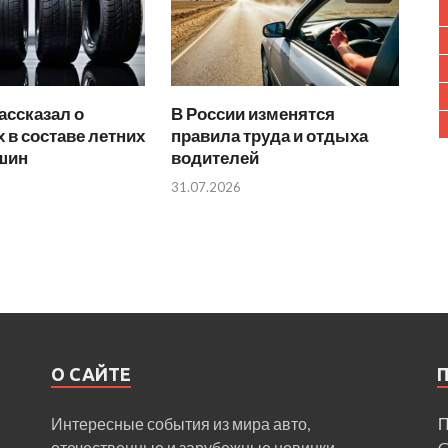
ассказал о
В России изменятся
 в составе летних
правила труда и отдыха
 шин
водителей
31.07.2026
О САЙТЕ
Интересные события из мира авто,
П
отечественные и зарубежные новинки.