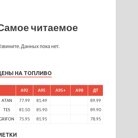
Самое читаемое
звините. Данных пока нет.
ЦЕНЫ НА ТОПЛИВО
A92
A95
A95+
A98
ДТ
ATAN
77.99
81.49
89.99
TES
81.50
85.90
89.90
GRIFON
75.95
81.95
78.95
МЕТКИ