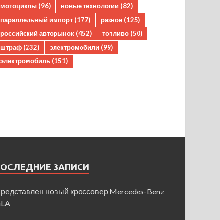
мотоциклы
(96)
новые технологии
(82)
параллельный импорт
(177)
разное
(125)
российский авторынок
(452)
топливо
(50)
штраф
(232)
электромобили
(99)
электромобиль
(151)
ПОСЛЕДНИЕ ЗАПИСИ
редставлен новый кроссовер Mercedes-Benz
GLA