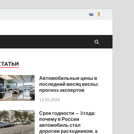
СТАТЬИ
Автомобильные цены в
последний месяц весны:
прогноз экспертов
12.05.2026
Срок годности — 3 года:
почему в России
автомобиль стал
дорогим расходником, а