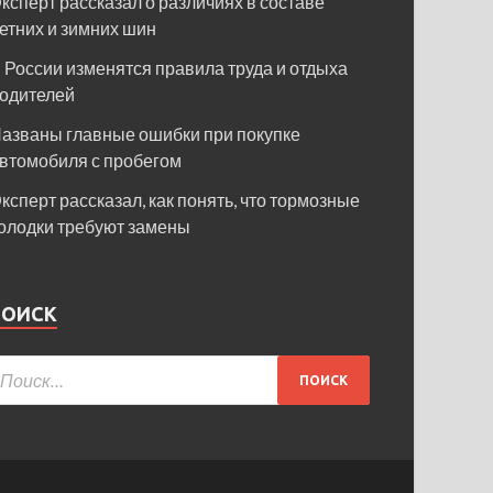
ксперт рассказал о различиях в составе
етних и зимних шин
 России изменятся правила труда и отдыха
одителей
азваны главные ошибки при покупке
втомобиля с пробегом
ксперт рассказал, как понять, что тормозные
олодки требуют замены
ПОИСК