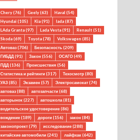
Chery
(76)
Geely
(63)
Haval
(54)
Hyundai
(105)
Kia
(91)
lada
(87)
LAda Granta
(97)
Lada Vesta
(91)
Renault
(51)
Skoda
(69)
Toyota
(78)
Volkswagen
(85)
Автоваз
(706)
Безопасность
(209)
ГИБДД
(91)
Закон
(556)
ОСАГО
(49)
ПДД
(136)
Происшествия
(56)
Статистика и рейтинги
(317)
Техосмотр
(80)
УАЗ
(85)
Экзамен
(57)
Электросамокат
(74)
автоваз
(88)
автозапчасти
(68)
авторынок
(227)
автошкола
(81)
водительское удостоверение
(86)
вождение
(189)
дороги
(156)
закон
(84)
законопроект
(79)
исследование
(288)
китайские автомобили
(241)
лайфхак
(642)