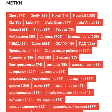
МЕТКИ
Chery
(76)
Geely
(63)
Haval
(54)
Hyundai
(105)
Kia
(91)
lada
(87)
LAda Granta
(97)
Lada Vesta
(91)
Renault
(51)
Skoda
(69)
Toyota
(78)
Volkswagen
(85)
Автоваз
(706)
Безопасность
(209)
ГИБДД
(91)
Закон
(556)
ОСАГО
(49)
ПДД
(136)
Происшествия
(56)
Статистика и рейтинги
(317)
Техосмотр
(80)
УАЗ
(85)
Экзамен
(57)
Электросамокат
(74)
автоваз
(88)
автозапчасти
(68)
авторынок
(227)
автошкола
(81)
водительское удостоверение
(86)
вождение
(189)
дороги
(156)
закон
(84)
законопроект
(79)
исследование
(288)
китайские автомобили
(241)
лайфхак
(642)
мотоциклы
(96)
новые технологии
(82)
параллельный импорт
(177)