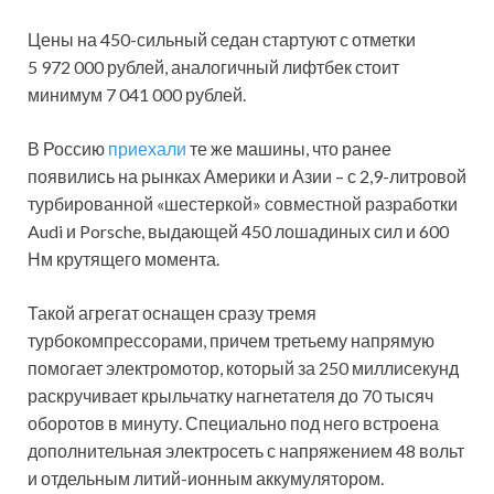
Цены на 450-сильный седан стартуют с отметки
5 972 000 рублей, аналогичный лифтбек стоит
минимум 7 041 000 рублей.
В Россию
приехали
те же машины, что ранее
появились на рынках Америки и Азии – с 2,9-литровой
турбированной «шестеркой» совместной разработки
Audi и Porsche, выдающей 450 лошадиных сил и 600
Нм крутящего момента.
Такой агрегат оснащен сразу тремя
турбокомпрессорами, причем третьему напрямую
помогает электромотор, который за 250 миллисекунд
раскручивает крыльчатку нагнетателя до 70 тысяч
оборотов в минуту. Специально под него встроена
дополнительная электросеть с напряжением 48 вольт
и отдельным литий-ионным аккумулятором.