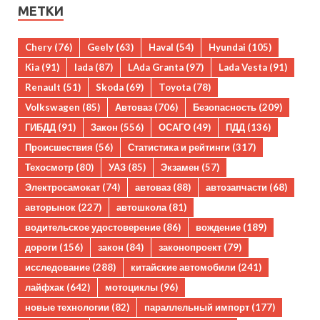
МЕТКИ
Chery
(76)
Geely
(63)
Haval
(54)
Hyundai
(105)
Kia
(91)
lada
(87)
LAda Granta
(97)
Lada Vesta
(91)
Renault
(51)
Skoda
(69)
Toyota
(78)
Volkswagen
(85)
Автоваз
(706)
Безопасность
(209)
ГИБДД
(91)
Закон
(556)
ОСАГО
(49)
ПДД
(136)
Происшествия
(56)
Статистика и рейтинги
(317)
Техосмотр
(80)
УАЗ
(85)
Экзамен
(57)
Электросамокат
(74)
автоваз
(88)
автозапчасти
(68)
авторынок
(227)
автошкола
(81)
водительское удостоверение
(86)
вождение
(189)
дороги
(156)
закон
(84)
законопроект
(79)
исследование
(288)
китайские автомобили
(241)
лайфхак
(642)
мотоциклы
(96)
новые технологии
(82)
параллельный импорт
(177)