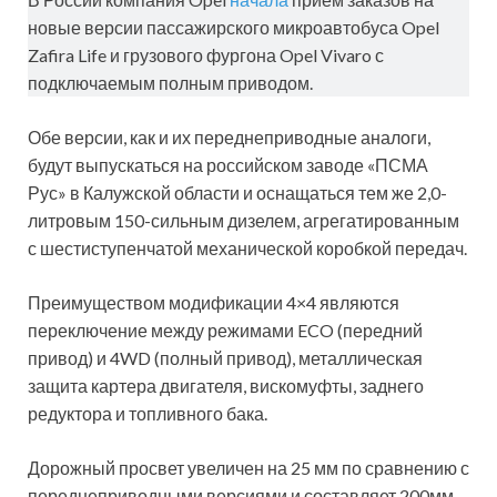
новые версии пассажирского микроавтобуса Opel
Zafira Life и грузового фургона Opel Vivaro с
подключаемым полным приводом.
Обе версии, как и их переднеприводные аналоги,
будут выпускаться на российском заводе «ПСМА
Рус» в Калужской области и оснащаться тем же 2,0-
литровым 150-сильным дизелем, агрегатированным
с шестиступенчатой механической коробкой передач.
Преимуществом модификации 4×4 являются
переключение между режимами ECO (передний
привод) и 4WD (полный привод), металлическая
защита картера двигателя, вискомуфты, заднего
редуктора и топливного бака.
Дорожный просвет увеличен на 25 мм по сравнению с
переднеприводными версиями и составляет 200мм.