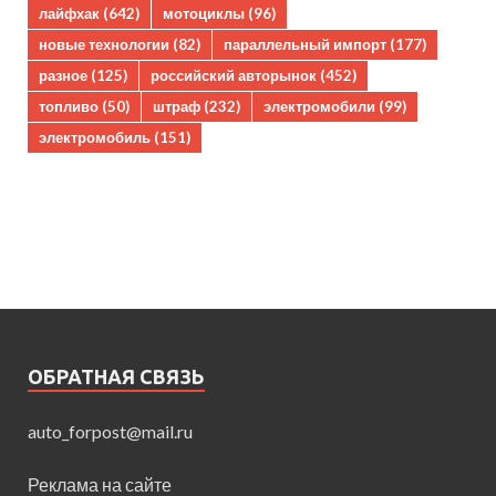
лайфхак
(642)
мотоциклы
(96)
новые технологии
(82)
параллельный импорт
(177)
разное
(125)
российский авторынок
(452)
топливо
(50)
штраф
(232)
электромобили
(99)
электромобиль
(151)
ОБРАТНАЯ СВЯЗЬ
auto_forpost@mail.ru
Реклама на сайте