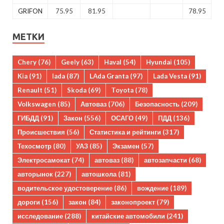
GRIFON
75.95
81.95
78.95
МЕТКИ
Chery
(76)
Geely
(63)
Haval
(54)
Hyundai
(105)
Kia
(91)
lada
(87)
LAda Granta
(97)
Lada Vesta
(91)
Renault
(51)
Skoda
(69)
Toyota
(78)
Volkswagen
(85)
Автоваз
(706)
Безопасность
(209)
ГИБДД
(91)
Закон
(556)
ОСАГО
(49)
ПДД
(136)
Происшествия
(56)
Статистика и рейтинги
(317)
Техосмотр
(80)
УАЗ
(85)
Экзамен
(57)
Электросамокат
(74)
автоваз
(88)
автозапчасти
(68)
авторынок
(227)
автошкола
(81)
водительское удостоверение
(86)
вождение
(189)
дороги
(156)
закон
(84)
законопроект
(79)
исследование
(288)
китайские автомобили
(241)