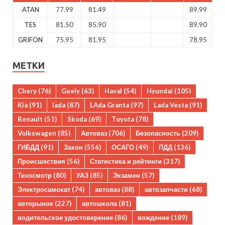
ATAN
77.99
81.49
89.99
TES
81.50
85.90
89.90
GRIFON
75.95
81.95
78.95
МЕТКИ
Chery
(76)
Geely
(63)
Haval
(54)
Hyundai
(105)
Kia
(91)
lada
(87)
LAda Granta
(97)
Lada Vesta
(91)
Renault
(51)
Skoda
(69)
Toyota
(78)
Volkswagen
(85)
Автоваз
(706)
Безопасность
(209)
ГИБДД
(91)
Закон
(556)
ОСАГО
(49)
ПДД
(136)
Происшествия
(56)
Статистика и рейтинги
(317)
Техосмотр
(80)
УАЗ
(85)
Экзамен
(57)
Электросамокат
(74)
автоваз
(88)
автозапчасти
(68)
авторынок
(227)
автошкола
(81)
водительское удостоверение
(86)
вождение
(189)