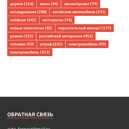
дороги
(156)
закон
(84)
законопроект
(79)
исследование
(288)
китайские автомобили
(241)
лайфхак
(642)
мотоциклы
(96)
новые технологии
(82)
параллельный импорт
(177)
разное
(125)
российский авторынок
(452)
топливо
(50)
штраф
(232)
электромобили
(99)
электромобиль
(151)
ОБРАТНАЯ СВЯЗЬ
auto_forpost@mail.ru