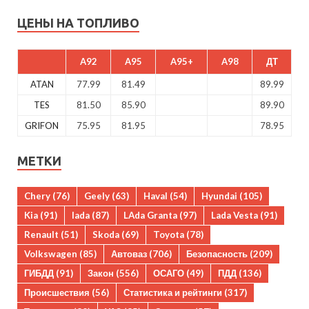
ЦЕНЫ НА ТОПЛИВО
A92
A95
A95+
A98
ДТ
ATAN
77.99
81.49
89.99
TES
81.50
85.90
89.90
GRIFON
75.95
81.95
78.95
МЕТКИ
Chery
(76)
Geely
(63)
Haval
(54)
Hyundai
(105)
Kia
(91)
lada
(87)
LAda Granta
(97)
Lada Vesta
(91)
Renault
(51)
Skoda
(69)
Toyota
(78)
Volkswagen
(85)
Автоваз
(706)
Безопасность
(209)
ГИБДД
(91)
Закон
(556)
ОСАГО
(49)
ПДД
(136)
Происшествия
(56)
Статистика и рейтинги
(317)