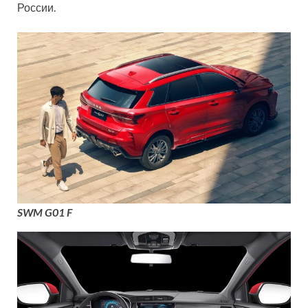
России.
SWM G01 F