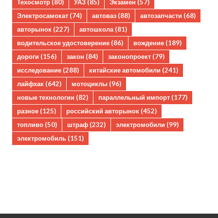
Техосмотр
(80)
УАЗ
(85)
Экзамен
(57)
Электросамокат
(74)
автоваз
(88)
автозапчасти
(68)
авторынок
(227)
автошкола
(81)
водительское удостоверение
(86)
вождение
(189)
дороги
(156)
закон
(84)
законопроект
(79)
исследование
(288)
китайские автомобили
(241)
лайфхак
(642)
мотоциклы
(96)
новые технологии
(82)
параллельный импорт
(177)
разное
(125)
российский авторынок
(452)
топливо
(50)
штраф
(232)
электромобили
(99)
электромобиль
(151)