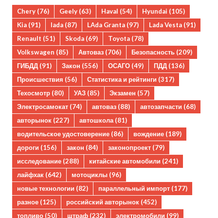
Chery
(76)
Geely
(63)
Haval
(54)
Hyundai
(105)
Kia
(91)
lada
(87)
LAda Granta
(97)
Lada Vesta
(91)
Renault
(51)
Skoda
(69)
Toyota
(78)
Volkswagen
(85)
Автоваз
(706)
Безопасность
(209)
ГИБДД
(91)
Закон
(556)
ОСАГО
(49)
ПДД
(136)
Происшествия
(56)
Статистика и рейтинги
(317)
Техосмотр
(80)
УАЗ
(85)
Экзамен
(57)
Электросамокат
(74)
автоваз
(88)
автозапчасти
(68)
авторынок
(227)
автошкола
(81)
водительское удостоверение
(86)
вождение
(189)
дороги
(156)
закон
(84)
законопроект
(79)
исследование
(288)
китайские автомобили
(241)
лайфхак
(642)
мотоциклы
(96)
новые технологии
(82)
параллельный импорт
(177)
разное
(125)
российский авторынок
(452)
топливо
(50)
штраф
(232)
электромобили
(99)