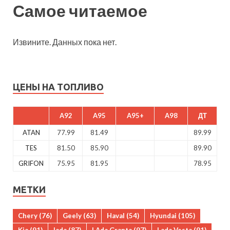
Самое читаемое
Извините. Данных пока нет.
ЦЕНЫ НА ТОПЛИВО
A92
A95
A95+
A98
ДТ
ATAN
77.99
81.49
89.99
TES
81.50
85.90
89.90
GRIFON
75.95
81.95
78.95
МЕТКИ
Chery
(76)
Geely
(63)
Haval
(54)
Hyundai
(105)
Kia
(91)
lada
(87)
LAda Granta
(97)
Lada Vesta
(91)