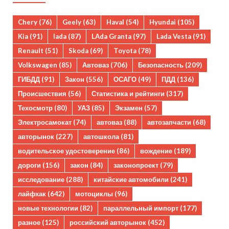
Chery
(76)
Geely
(63)
Haval
(54)
Hyundai
(105)
Kia
(91)
lada
(87)
LAda Granta
(97)
Lada Vesta
(91)
Renault
(51)
Skoda
(69)
Toyota
(78)
Volkswagen
(85)
Автоваз
(706)
Безопасность
(209)
ГИБДД
(91)
Закон
(556)
ОСАГО
(49)
ПДД
(136)
Происшествия
(56)
Статистика и рейтинги
(317)
Техосмотр
(80)
УАЗ
(85)
Экзамен
(57)
Электросамокат
(74)
автоваз
(88)
автозапчасти
(68)
авторынок
(227)
автошкола
(81)
водительское удостоверение
(86)
вождение
(189)
дороги
(156)
закон
(84)
законопроект
(79)
исследование
(288)
китайские автомобили
(241)
лайфхак
(642)
мотоциклы
(96)
новые технологии
(82)
параллельный импорт
(177)
разное
(125)
российский авторынок
(452)