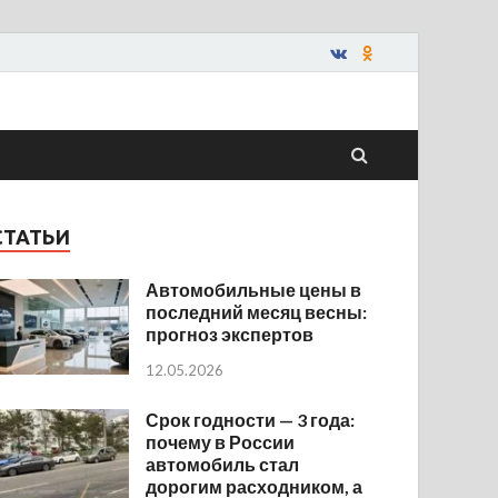
СТАТЬИ
Автомобильные цены в
последний месяц весны:
прогноз экспертов
12.05.2026
Срок годности — 3 года:
почему в России
автомобиль стал
дорогим расходником, а