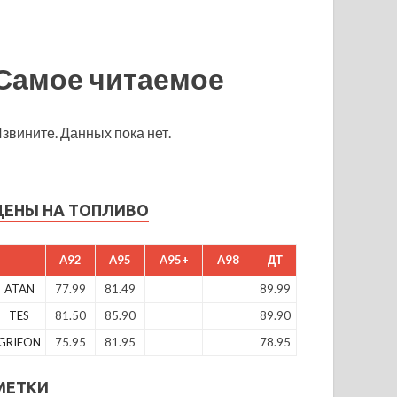
Самое читаемое
звините. Данных пока нет.
ЦЕНЫ НА ТОПЛИВО
A92
A95
A95+
A98
ДТ
ATAN
77.99
81.49
89.99
TES
81.50
85.90
89.90
GRIFON
75.95
81.95
78.95
МЕТКИ