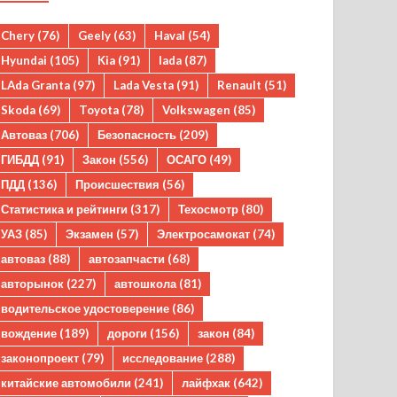
Chery
(76)
Geely
(63)
Haval
(54)
Hyundai
(105)
Kia
(91)
lada
(87)
LAda Granta
(97)
Lada Vesta
(91)
Renault
(51)
Skoda
(69)
Toyota
(78)
Volkswagen
(85)
Автоваз
(706)
Безопасность
(209)
ГИБДД
(91)
Закон
(556)
ОСАГО
(49)
ПДД
(136)
Происшествия
(56)
Статистика и рейтинги
(317)
Техосмотр
(80)
УАЗ
(85)
Экзамен
(57)
Электросамокат
(74)
автоваз
(88)
автозапчасти
(68)
авторынок
(227)
автошкола
(81)
водительское удостоверение
(86)
вождение
(189)
дороги
(156)
закон
(84)
законопроект
(79)
исследование
(288)
китайские автомобили
(241)
лайфхак
(642)