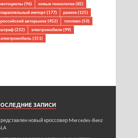
мотоциклы
(96)
новые технологии
(82)
параллельный импорт
(177)
разное
(125)
российский авторынок
(452)
топливо
(50)
штраф
(232)
электромобили
(99)
электромобиль
(151)
ПОСЛЕДНИЕ ЗАПИСИ
редставлен новый кроссовер Mercedes-Benz
GLA