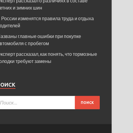
ксперт рассказал о различиях в составе
етних и зимних шин
 России изменятся правила труда и отдыха
одителей
азваны главные ошибки при покупке
втомобиля с пробегом
ксперт рассказал, как понять, что тормозные
олодки требуют замены
ПОИСК