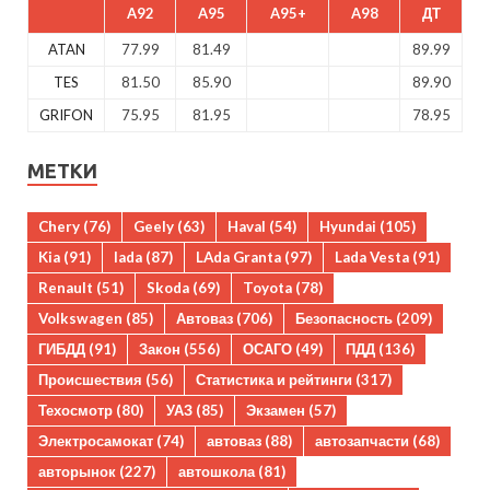
A92
A95
A95+
A98
ДТ
ATAN
77.99
81.49
89.99
TES
81.50
85.90
89.90
GRIFON
75.95
81.95
78.95
МЕТКИ
Chery
(76)
Geely
(63)
Haval
(54)
Hyundai
(105)
Kia
(91)
lada
(87)
LAda Granta
(97)
Lada Vesta
(91)
Renault
(51)
Skoda
(69)
Toyota
(78)
Volkswagen
(85)
Автоваз
(706)
Безопасность
(209)
ГИБДД
(91)
Закон
(556)
ОСАГО
(49)
ПДД
(136)
Происшествия
(56)
Статистика и рейтинги
(317)
Техосмотр
(80)
УАЗ
(85)
Экзамен
(57)
Электросамокат
(74)
автоваз
(88)
автозапчасти
(68)
авторынок
(227)
автошкола
(81)