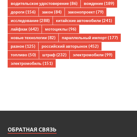
водительское удостоверение
(86)
вождение
(189)
дороги
(156)
закон
(84)
законопроект
(79)
исследование
(288)
китайские автомобили
(241)
лайфхак
(642)
мотоциклы
(96)
новые технологии
(82)
параллельный импорт
(177)
разное
(125)
российский авторынок
(452)
топливо
(50)
штраф
(232)
электромобили
(99)
электромобиль
(151)
ОБРАТНАЯ СВЯЗЬ