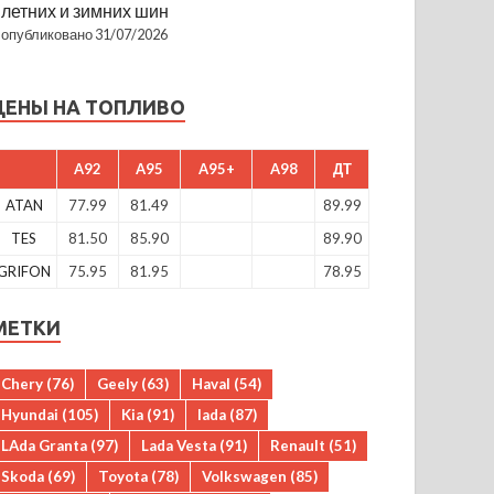
летних и зимних шин
опубликовано 31/07/2026
ЦЕНЫ НА ТОПЛИВО
A92
A95
A95+
A98
ДТ
ATAN
77.99
81.49
89.99
TES
81.50
85.90
89.90
GRIFON
75.95
81.95
78.95
МЕТКИ
Chery
(76)
Geely
(63)
Haval
(54)
Hyundai
(105)
Kia
(91)
lada
(87)
LAda Granta
(97)
Lada Vesta
(91)
Renault
(51)
Skoda
(69)
Toyota
(78)
Volkswagen
(85)