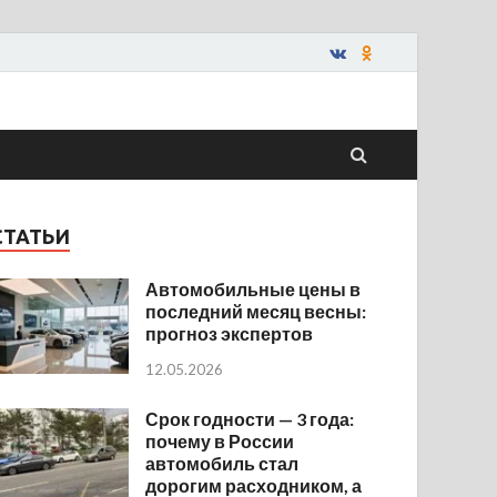
СТАТЬИ
Автомобильные цены в
последний месяц весны:
прогноз экспертов
12.05.2026
Срок годности — 3 года:
почему в России
автомобиль стал
дорогим расходником, а