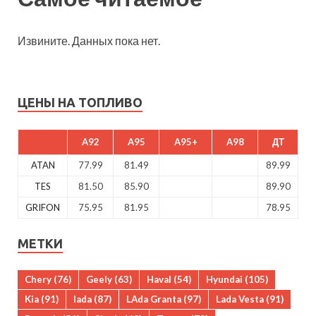
Извините. Данных пока нет.
ЦЕНЫ НА ТОПЛИВО
A92
A95
A95+
A98
ДТ
ATAN
77.99
81.49
89.99
TES
81.50
85.90
89.90
GRIFON
75.95
81.95
78.95
МЕТКИ
Chery
(76)
Geely
(63)
Haval
(54)
Hyundai
(105)
Kia
(91)
lada
(87)
LAda Granta
(97)
Lada Vesta
(91)