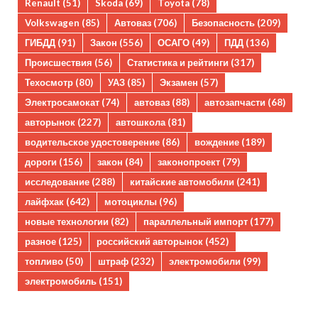
Renault
(51)
Skoda
(69)
Toyota
(78)
Volkswagen
(85)
Автоваз
(706)
Безопасность
(209)
ГИБДД
(91)
Закон
(556)
ОСАГО
(49)
ПДД
(136)
Происшествия
(56)
Статистика и рейтинги
(317)
Техосмотр
(80)
УАЗ
(85)
Экзамен
(57)
Электросамокат
(74)
автоваз
(88)
автозапчасти
(68)
авторынок
(227)
автошкола
(81)
водительское удостоверение
(86)
вождение
(189)
дороги
(156)
закон
(84)
законопроект
(79)
исследование
(288)
китайские автомобили
(241)
лайфхак
(642)
мотоциклы
(96)
новые технологии
(82)
параллельный импорт
(177)
разное
(125)
российский авторынок
(452)
топливо
(50)
штраф
(232)
электромобили
(99)
электромобиль
(151)