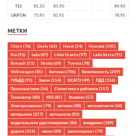
TES
81.50
85.90
89.90
GRIFON
75.95
81.95
78.95
МЕТКИ
Chery
(76)
Geely
(63)
Haval
(54)
Hyundai
(105)
Kia
(91)
lada
(87)
LAda Granta
(97)
Lada Vesta
(91)
Renault
(51)
Skoda
(69)
Toyota
(78)
Volkswagen
(85)
Автоваз
(706)
Безопасность
(209)
ГИБДД
(91)
Закон
(556)
ОСАГО
(49)
ПДД
(136)
Происшествия
(56)
Статистика и рейтинги
(317)
Техосмотр
(80)
УАЗ
(85)
Экзамен
(57)
Электросамокат
(74)
автоваз
(88)
автозапчасти
(68)
авторынок
(227)
автошкола
(81)
водительское удостоверение
(86)
вождение
(189)
дороги
(156)
закон
(84)
законопроект
(79)