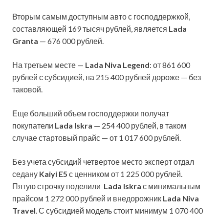
Вторым самым доступным авто с господдержкой,
составляющей 169 тысяч рублей, является
Lada
Granta
— 676 000 рублей.
На третьем месте —
Lada Niva Legend
: от 861 600
рублей с субсидией, на 215 400 рублей дороже — без
таковой.
Еще больший объем господдержки получат
покупатели
Lada Iskra
— 254 400 рублей, в таком
случае стартовый прайс — от 1 017 600 рублей.
Без учета субсидий четвертое место эксперт отдал
седану
Kaiyi E5
с ценником от 1 225 000 рублей.
Пятую строчку поделили
Lada Iskra
с минимальным
прайсом 1 272 000 рублей и внедорожник
Lada Niva
Travel
. С субсидией модель стоит минимум 1 070 400