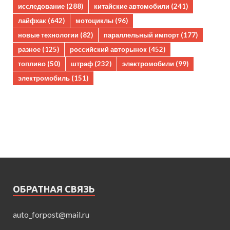
исследование
(288)
китайские автомобили
(241)
лайфхак
(642)
мотоциклы
(96)
новые технологии
(82)
параллельный импорт
(177)
разное
(125)
российский авторынок
(452)
топливо
(50)
штраф
(232)
электромобили
(99)
электромобиль
(151)
ОБРАТНАЯ СВЯЗЬ
auto_forpost@mail.ru