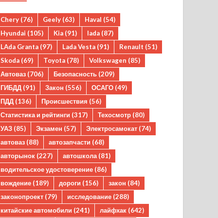
Chery
(76)
Geely
(63)
Haval
(54)
Hyundai
(105)
Kia
(91)
lada
(87)
LAda Granta
(97)
Lada Vesta
(91)
Renault
(51)
Skoda
(69)
Toyota
(78)
Volkswagen
(85)
Автоваз
(706)
Безопасность
(209)
ГИБДД
(91)
Закон
(556)
ОСАГО
(49)
ПДД
(136)
Происшествия
(56)
Статистика и рейтинги
(317)
Техосмотр
(80)
УАЗ
(85)
Экзамен
(57)
Электросамокат
(74)
автоваз
(88)
автозапчасти
(68)
авторынок
(227)
автошкола
(81)
водительское удостоверение
(86)
вождение
(189)
дороги
(156)
закон
(84)
законопроект
(79)
исследование
(288)
китайские автомобили
(241)
лайфхак
(642)