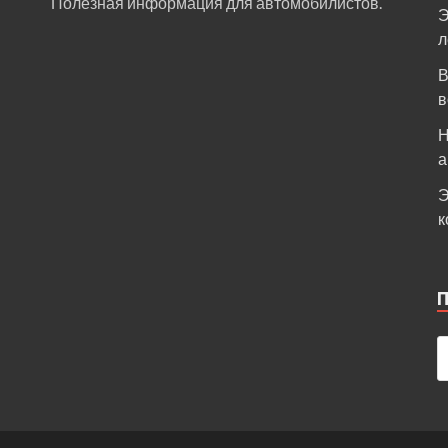
Полезная информация для автомобилистов.
Э
л
В
в
Н
а
Э
к