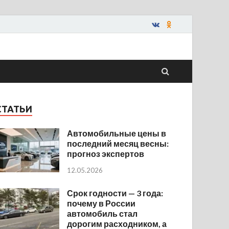
СТАТЬИ
Автомобильные цены в
последний месяц весны:
прогноз экспертов
12.05.2026
Срок годности — 3 года:
почему в России
автомобиль стал
дорогим расходником, а