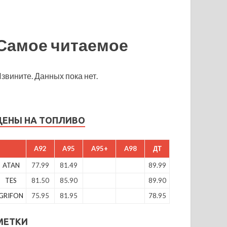
Самое читаемое
звините. Данных пока нет.
ЦЕНЫ НА ТОПЛИВО
A92
A95
A95+
A98
ДТ
ATAN
77.99
81.49
89.99
TES
81.50
85.90
89.90
GRIFON
75.95
81.95
78.95
МЕТКИ