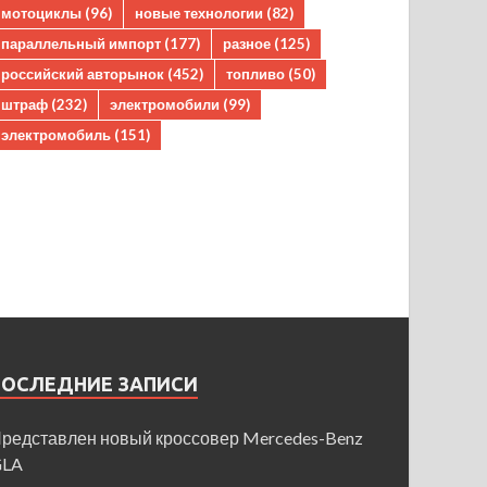
мотоциклы
(96)
новые технологии
(82)
параллельный импорт
(177)
разное
(125)
российский авторынок
(452)
топливо
(50)
штраф
(232)
электромобили
(99)
электромобиль
(151)
ПОСЛЕДНИЕ ЗАПИСИ
редставлен новый кроссовер Mercedes-Benz
GLA