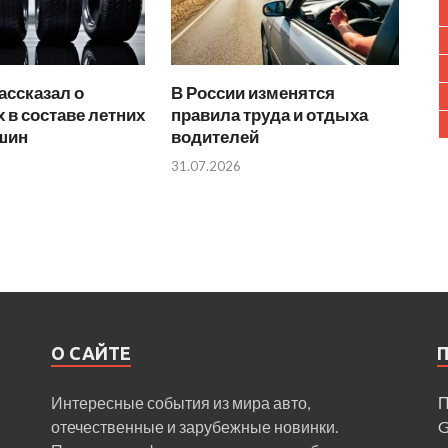
ассказал о
В России изменятся
 в составе летних
правила труда и отдыха
 шин
водителей
31.07.2026
О САЙТЕ
Интересные события из мира авто,
П
отечественные и зарубежные новинки.