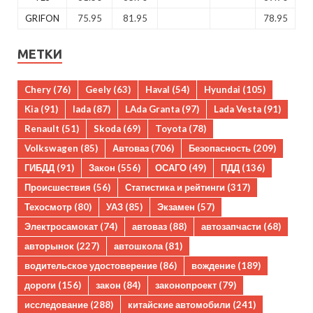
GRIFON
75.95
81.95
78.95
МЕТКИ
Chery
(76)
Geely
(63)
Haval
(54)
Hyundai
(105)
Kia
(91)
lada
(87)
LAda Granta
(97)
Lada Vesta
(91)
Renault
(51)
Skoda
(69)
Toyota
(78)
Volkswagen
(85)
Автоваз
(706)
Безопасность
(209)
ГИБДД
(91)
Закон
(556)
ОСАГО
(49)
ПДД
(136)
Происшествия
(56)
Статистика и рейтинги
(317)
Техосмотр
(80)
УАЗ
(85)
Экзамен
(57)
Электросамокат
(74)
автоваз
(88)
автозапчасти
(68)
авторынок
(227)
автошкола
(81)
водительское удостоверение
(86)
вождение
(189)
дороги
(156)
закон
(84)
законопроект
(79)
исследование
(288)
китайские автомобили
(241)