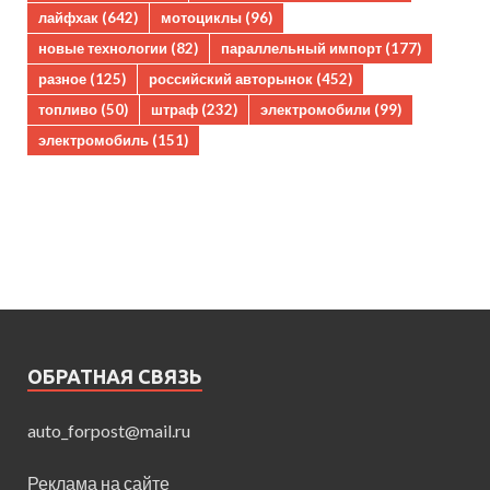
лайфхак
(642)
мотоциклы
(96)
новые технологии
(82)
параллельный импорт
(177)
разное
(125)
российский авторынок
(452)
топливо
(50)
штраф
(232)
электромобили
(99)
электромобиль
(151)
ОБРАТНАЯ СВЯЗЬ
auto_forpost@mail.ru
Реклама на сайте