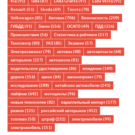
Kia
(91)
lada
(87)
LAda Granta
(97)
Lada Vesta
(91)
Renault
(51)
Skoda
(69)
Toyota
(78)
Volkswagen
(85)
Автоваз
(706)
Безопасность
(209)
ГИБДД
(91)
Закон
(556)
ОСАГО
(49)
ПДД
(136)
Происшествия
(56)
Статистика и рейтинги
(317)
Техосмотр
(80)
УАЗ
(85)
Экзамен
(57)
Электросамокат
(74)
автоваз
(88)
автозапчасти
(68)
авторынок
(227)
автошкола
(81)
водительское удостоверение
(86)
вождение
(189)
дороги
(156)
закон
(84)
законопроект
(79)
исследование
(288)
китайские автомобили
(241)
лайфхак
(642)
мотоциклы
(96)
новые технологии
(82)
параллельный импорт
(177)
разное
(125)
российский авторынок
(452)
топливо
(50)
штраф
(232)
электромобили
(99)
электромобиль
(151)