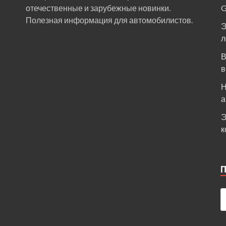
отечественные и зарубежные новинки.
Полезная информация для автомобилистов.
Э
л
В
в
Н
а
Э
к