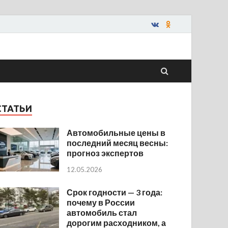
СТАТЬИ
Автомобильные цены в
последний месяц весны:
прогноз экспертов
12.05.2026
Срок годности — 3 года:
почему в России
автомобиль стал
дорогим расходником, а