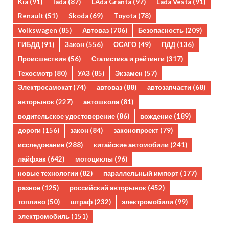
Kia
(91)
lada
(87)
LAda Granta
(97)
Lada Vesta
(91)
Renault
(51)
Skoda
(69)
Toyota
(78)
Volkswagen
(85)
Автоваз
(706)
Безопасность
(209)
ГИБДД
(91)
Закон
(556)
ОСАГО
(49)
ПДД
(136)
Происшествия
(56)
Статистика и рейтинги
(317)
Техосмотр
(80)
УАЗ
(85)
Экзамен
(57)
Электросамокат
(74)
автоваз
(88)
автозапчасти
(68)
авторынок
(227)
автошкола
(81)
водительское удостоверение
(86)
вождение
(189)
дороги
(156)
закон
(84)
законопроект
(79)
исследование
(288)
китайские автомобили
(241)
лайфхак
(642)
мотоциклы
(96)
новые технологии
(82)
параллельный импорт
(177)
разное
(125)
российский авторынок
(452)
топливо
(50)
штраф
(232)
электромобили
(99)
электромобиль
(151)