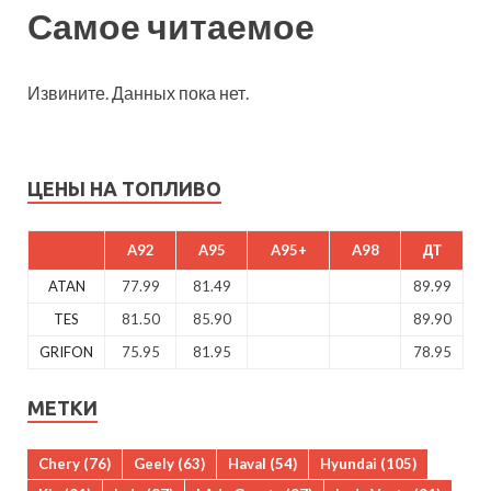
Самое читаемое
Извините. Данных пока нет.
ЦЕНЫ НА ТОПЛИВО
A92
A95
A95+
A98
ДТ
ATAN
77.99
81.49
89.99
TES
81.50
85.90
89.90
GRIFON
75.95
81.95
78.95
МЕТКИ
Chery
(76)
Geely
(63)
Haval
(54)
Hyundai
(105)