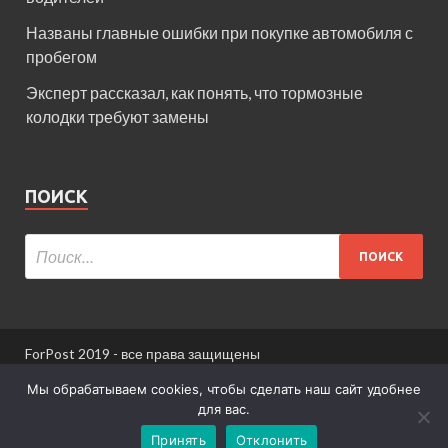
Названы главные ошибки при покупке автомобиля с
пробегом
Эксперт рассказал, как понять, что тормозные
колодки требуют замены
ПОИСК
ForPost 2019 - все права защищены
При использовании материалов сайта ссылка
Мы обрабатываем cookies, чтобы сделать наш сайт удобнее
обязательна.
для вас.
Принять
Отклонить
Информация для пользователей сайта