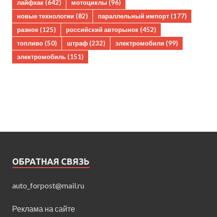
лайфхак
(642)
мотоциклы
(96)
новые технологии
(82)
параллельный импорт
(177)
разное
(125)
российский авторынок
(452)
топливо
(50)
штраф
(232)
электромобили
(99)
электромобиль
(151)
ОБРАТНАЯ СВЯЗЬ
auto_forpost@mail.ru
Реклама на сайте