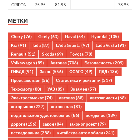
GRIFON
75.95
81.95
78.95
МЕТКИ
Chery
(76)
Geely
(63)
Haval
(54)
Hyundai
(105)
Kia
(91)
lada
(87)
LAda Granta
(97)
Lada Vesta
(91)
Renault
(51)
Skoda
(69)
Toyota
(78)
Volkswagen
(85)
Автоваз
(706)
Безопасность
(209)
ГИБДД
(91)
Закон
(556)
ОСАГО
(49)
ПДД
(136)
Происшествия
(56)
Статистика и рейтинги
(317)
Техосмотр
(80)
УАЗ
(85)
Экзамен
(57)
Электросамокат
(74)
автоваз
(88)
автозапчасти
(68)
авторынок
(227)
автошкола
(81)
водительское удостоверение
(86)
вождение
(189)
дороги
(156)
закон
(84)
законопроект
(79)
исследование
(288)
китайские автомобили
(241)