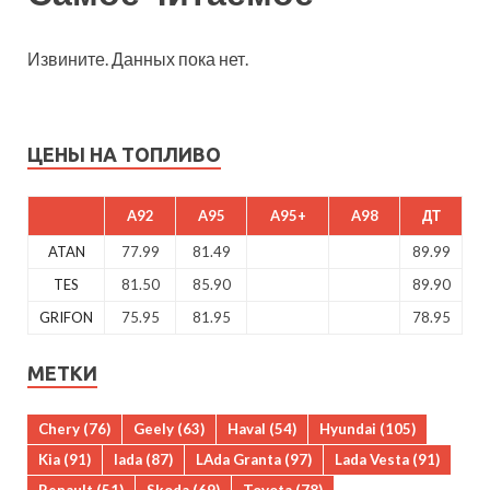
Извините. Данных пока нет.
ЦЕНЫ НА ТОПЛИВО
A92
A95
A95+
A98
ДТ
ATAN
77.99
81.49
89.99
TES
81.50
85.90
89.90
GRIFON
75.95
81.95
78.95
МЕТКИ
Chery
(76)
Geely
(63)
Haval
(54)
Hyundai
(105)
Kia
(91)
lada
(87)
LAda Granta
(97)
Lada Vesta
(91)
Renault
(51)
Skoda
(69)
Toyota
(78)