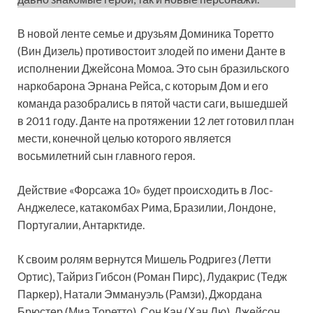
В новой ленте семье и друзьям Доминика Торетто
(Вин Дизель) противостоит злодей по имени Данте в
исполнении Джейсона Момоа. Это сын бразильского
наркобарона Эрнана Рейса, с которым Дом и его
команда разобрались в пятой части саги, вышедшей
в 2011 году. Данте на протяжении 12 лет готовил план
мести, конечной целью которого является
восьмилетний сын главного героя.
Действие «Форсажа 10» будет происходить в Лос-
Анджелесе, катакомбах Рима, Бразилии, Лондоне,
Португалии, Антарктиде.
К своим ролям вернутся Мишель Родригез (Летти
Ортис), Тайриз Гибсон (Роман Пирс), Лудакрис (Тедж
Паркер), Натали Эммануэль (Рамзи), Джордана
Брюстер (Миа Торетто), Сон Кан (Хан Лю), Джейсон