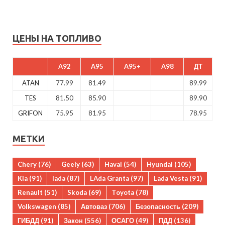
ЦЕНЫ НА ТОПЛИВО
A92
A95
A95+
A98
ДТ
ATAN
77.99
81.49
89.99
TES
81.50
85.90
89.90
GRIFON
75.95
81.95
78.95
МЕТКИ
Chery
(76)
Geely
(63)
Haval
(54)
Hyundai
(105)
Kia
(91)
lada
(87)
LAda Granta
(97)
Lada Vesta
(91)
Renault
(51)
Skoda
(69)
Toyota
(78)
Volkswagen
(85)
Автоваз
(706)
Безопасность
(209)
ГИБДД
(91)
Закон
(556)
ОСАГО
(49)
ПДД
(136)