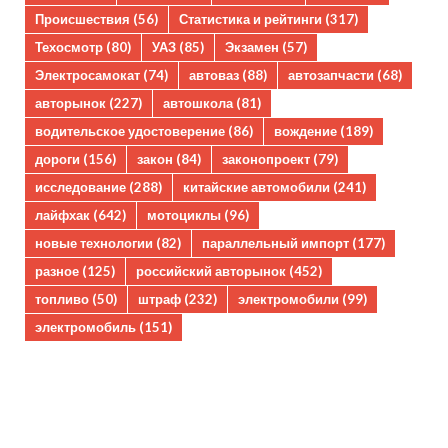
Происшествия
(56)
Статистика и рейтинги
(317)
Техосмотр
(80)
УАЗ
(85)
Экзамен
(57)
Электросамокат
(74)
автоваз
(88)
автозапчасти
(68)
авторынок
(227)
автошкола
(81)
водительское удостоверение
(86)
вождение
(189)
дороги
(156)
закон
(84)
законопроект
(79)
исследование
(288)
китайские автомобили
(241)
лайфхак
(642)
мотоциклы
(96)
новые технологии
(82)
параллельный импорт
(177)
разное
(125)
российский авторынок
(452)
топливо
(50)
штраф
(232)
электромобили
(99)
электромобиль
(151)