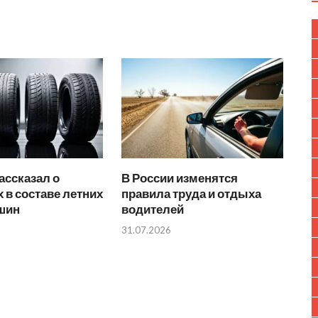
ассказал о
В России изменятся
 в составе летних
правила труда и отдыха
 шин
водителей
31.07.2026