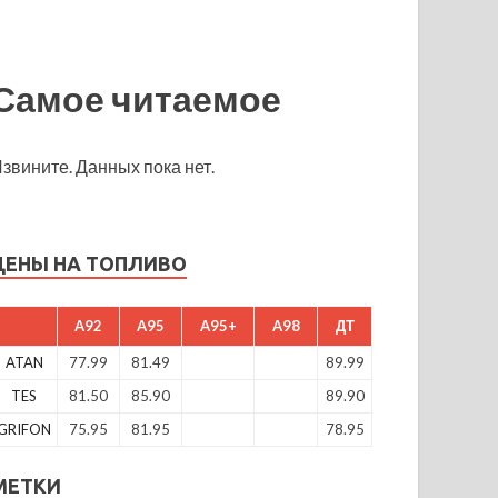
Самое читаемое
звините. Данных пока нет.
ЦЕНЫ НА ТОПЛИВО
A92
A95
A95+
A98
ДТ
ATAN
77.99
81.49
89.99
TES
81.50
85.90
89.90
GRIFON
75.95
81.95
78.95
МЕТКИ