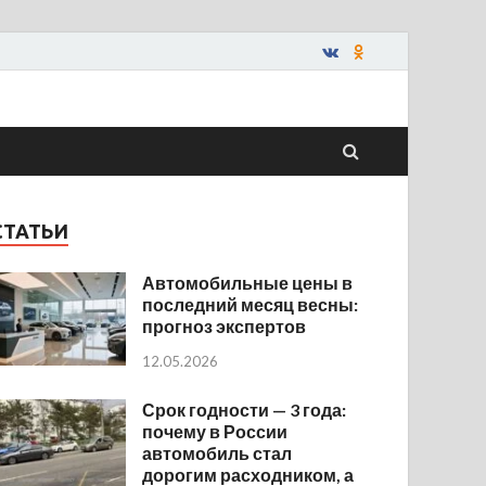
СТАТЬИ
Автомобильные цены в
последний месяц весны:
прогноз экспертов
12.05.2026
Срок годности — 3 года:
почему в России
автомобиль стал
дорогим расходником, а