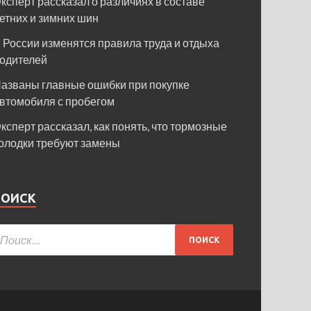
ксперт рассказал о различиях в составе
етних и зимних шин
 России изменятся правила труда и отдыха
одителей
азваны главные ошибки при покупке
втомобиля с пробегом
ксперт рассказал, как понять, что тормозные
олодки требуют замены
ПОИСК