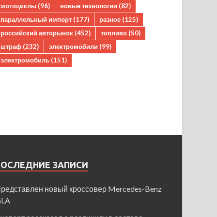
мотоциклы
(96)
новые технологии
(82)
параллельный импорт
(177)
разное
(125)
российский авторынок
(452)
топливо
(50)
штраф
(232)
электромобили
(99)
электромобиль
(151)
ПОСЛЕДНИЕ ЗАПИСИ
редставлен новый кроссовер Mercedes-Benz
GLA