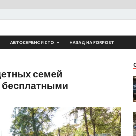
 Авто
АВТОСЕРВИС И СТО
НАЗАД НА FORPOST
детных семей
ь бесплатными