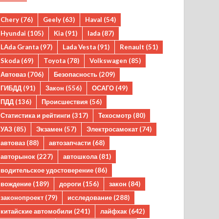
Chery
(76)
Geely
(63)
Haval
(54)
Hyundai
(105)
Kia
(91)
lada
(87)
LAda Granta
(97)
Lada Vesta
(91)
Renault
(51)
Skoda
(69)
Toyota
(78)
Volkswagen
(85)
Автоваз
(706)
Безопасность
(209)
ГИБДД
(91)
Закон
(556)
ОСАГО
(49)
ПДД
(136)
Происшествия
(56)
Статистика и рейтинги
(317)
Техосмотр
(80)
УАЗ
(85)
Экзамен
(57)
Электросамокат
(74)
автоваз
(88)
автозапчасти
(68)
авторынок
(227)
автошкола
(81)
водительское удостоверение
(86)
вождение
(189)
дороги
(156)
закон
(84)
законопроект
(79)
исследование
(288)
китайские автомобили
(241)
лайфхак
(642)