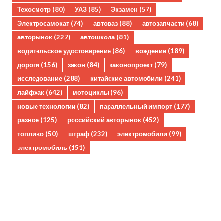
Техосмотр
(80)
УАЗ
(85)
Экзамен
(57)
Электросамокат
(74)
автоваз
(88)
автозапчасти
(68)
авторынок
(227)
автошкола
(81)
водительское удостоверение
(86)
вождение
(189)
дороги
(156)
закон
(84)
законопроект
(79)
исследование
(288)
китайские автомобили
(241)
лайфхак
(642)
мотоциклы
(96)
новые технологии
(82)
параллельный импорт
(177)
разное
(125)
российский авторынок
(452)
топливо
(50)
штраф
(232)
электромобили
(99)
электромобиль
(151)