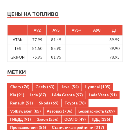
ЦЕНЫ НА ТОПЛИВО
A92
A95
A95+
A98
ДТ
ATAN
77.99
81.49
89.99
TES
81.50
85.90
89.90
GRIFON
75.95
81.95
78.95
МЕТКИ
Chery
(76)
Geely
(63)
Haval
(54)
Hyundai
(105)
Kia
(91)
lada
(87)
LAda Granta
(97)
Lada Vesta
(91)
Renault
(51)
Skoda
(69)
Toyota
(78)
Volkswagen
(85)
Автоваз
(706)
Безопасность
(209)
ГИБДД
(91)
Закон
(556)
ОСАГО
(49)
ПДД
(136)
Происшествия
(56)
Статистика и рейтинги
(317)