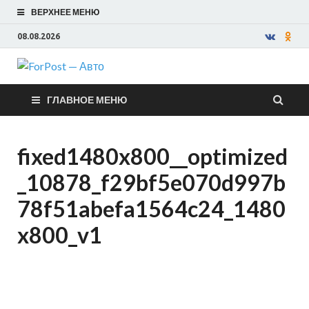
ВЕРХНЕЕ МЕНЮ
08.08.2026
ForPost —
ГЛАВНОЕ МЕНЮ
Авто
fixed1480x800__optimized
_10878_f29bf5e070d997b
78f51abefa1564c24_1480
x800_v1