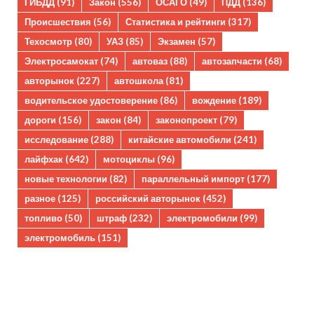
ГИБДД
(91)
Закон
(556)
ОСАГО
(49)
ПДД
(136)
Происшествия
(56)
Статистика и рейтинги
(317)
Техосмотр
(80)
УАЗ
(85)
Экзамен
(57)
Электросамокат
(74)
автоваз
(88)
автозапчасти
(68)
авторынок
(227)
автошкола
(81)
водительское удостоверение
(86)
вождение
(189)
дороги
(156)
закон
(84)
законопроект
(79)
исследование
(288)
китайские автомобили
(241)
лайфхак
(642)
мотоциклы
(96)
новые технологии
(82)
параллельный импорт
(177)
разное
(125)
российский авторынок
(452)
топливо
(50)
штраф
(232)
электромобили
(99)
электромобиль
(151)