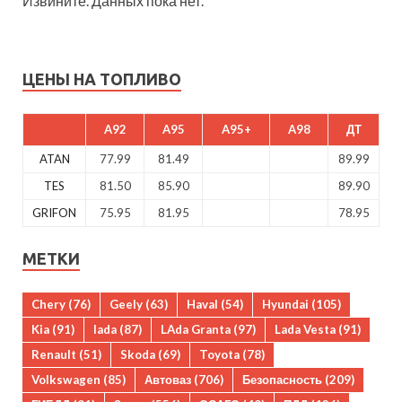
Извините. Данных пока нет.
ЦЕНЫ НА ТОПЛИВО
A92
A95
A95+
A98
ДТ
ATAN
77.99
81.49
89.99
TES
81.50
85.90
89.90
GRIFON
75.95
81.95
78.95
МЕТКИ
Chery
(76)
Geely
(63)
Haval
(54)
Hyundai
(105)
Kia
(91)
lada
(87)
LAda Granta
(97)
Lada Vesta
(91)
Renault
(51)
Skoda
(69)
Toyota
(78)
Volkswagen
(85)
Автоваз
(706)
Безопасность
(209)