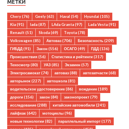
МЕТКИ
Chery
(76)
Geely
(63)
Haval
(54)
Hyundai
(105)
Kia
(91)
lada
(87)
LAda Granta
(97)
Lada Vesta
(91)
Renault
(51)
Skoda
(69)
Toyota
(78)
Volkswagen
(85)
Автоваз
(706)
Безопасность
(209)
ГИБДД
(91)
Закон
(556)
ОСАГО
(49)
ПДД
(136)
Происшествия
(56)
Статистика и рейтинги
(317)
Техосмотр
(80)
УАЗ
(85)
Экзамен
(57)
Электросамокат
(74)
автоваз
(88)
автозапчасти
(68)
авторынок
(227)
автошкола
(81)
водительское удостоверение
(86)
вождение
(189)
дороги
(156)
закон
(84)
законопроект
(79)
исследование
(288)
китайские автомобили
(241)
лайфхак
(642)
мотоциклы
(96)
новые технологии
(82)
параллельный импорт
(177)