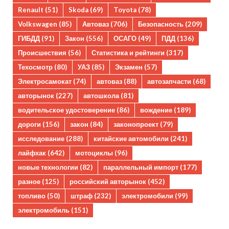
Renault
(51)
Skoda
(69)
Toyota
(78)
Volkswagen
(85)
Автоваз
(706)
Безопасность
(209)
ГИБДД
(91)
Закон
(556)
ОСАГО
(49)
ПДД
(136)
Происшествия
(56)
Статистика и рейтинги
(317)
Техосмотр
(80)
УАЗ
(85)
Экзамен
(57)
Электросамокат
(74)
автоваз
(88)
автозапчасти
(68)
авторынок
(227)
автошкола
(81)
водительское удостоверение
(86)
вождение
(189)
дороги
(156)
закон
(84)
законопроект
(79)
исследование
(288)
китайские автомобили
(241)
лайфхак
(642)
мотоциклы
(96)
новые технологии
(82)
параллельный импорт
(177)
разное
(125)
российский авторынок
(452)
топливо
(50)
штраф
(232)
электромобили
(99)
электромобиль
(151)