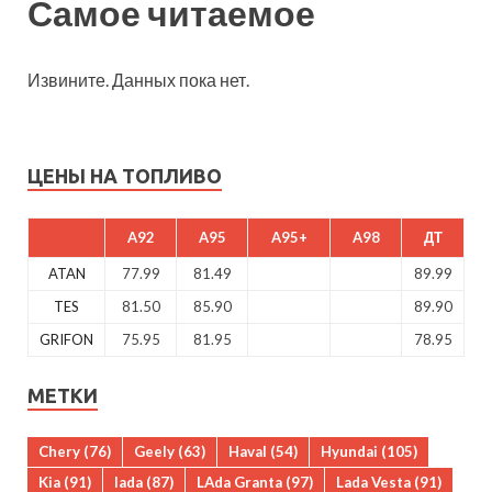
Самое читаемое
Извините. Данных пока нет.
ЦЕНЫ НА ТОПЛИВО
A92
A95
A95+
A98
ДТ
ATAN
77.99
81.49
89.99
TES
81.50
85.90
89.90
GRIFON
75.95
81.95
78.95
МЕТКИ
Chery
(76)
Geely
(63)
Haval
(54)
Hyundai
(105)
Kia
(91)
lada
(87)
LAda Granta
(97)
Lada Vesta
(91)