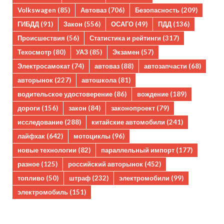
Volkswagen
(85)
Автоваз
(706)
Безопасность
(209)
ГИБДД
(91)
Закон
(556)
ОСАГО
(49)
ПДД
(136)
Происшествия
(56)
Статистика и рейтинги
(317)
Техосмотр
(80)
УАЗ
(85)
Экзамен
(57)
Электросамокат
(74)
автоваз
(88)
автозапчасти
(68)
авторынок
(227)
автошкола
(81)
водительское удостоверение
(86)
вождение
(189)
дороги
(156)
закон
(84)
законопроект
(79)
исследование
(288)
китайские автомобили
(241)
лайфхак
(642)
мотоциклы
(96)
новые технологии
(82)
параллельный импорт
(177)
разное
(125)
российский авторынок
(452)
топливо
(50)
штраф
(232)
электромобили
(99)
электромобиль
(151)