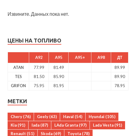
Извините. Данных пока нет.
ЦЕНЫ НА ТОПЛИВО
A92
A95
A95+
A98
ДТ
ATAN
77.99
81.49
89.99
TES
81.50
85.90
89.90
GRIFON
75.95
81.95
78.95
МЕТКИ
Chery
(76)
Geely
(63)
Haval
(54)
Hyundai
(105)
Kia
(91)
lada
(87)
LAda Granta
(97)
Lada Vesta
(91)
Renault
(51)
Skoda
(69)
Toyota
(78)