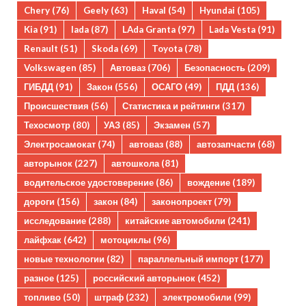
Chery
(76)
Geely
(63)
Haval
(54)
Hyundai
(105)
Kia
(91)
lada
(87)
LAda Granta
(97)
Lada Vesta
(91)
Renault
(51)
Skoda
(69)
Toyota
(78)
Volkswagen
(85)
Автоваз
(706)
Безопасность
(209)
ГИБДД
(91)
Закон
(556)
ОСАГО
(49)
ПДД
(136)
Происшествия
(56)
Статистика и рейтинги
(317)
Техосмотр
(80)
УАЗ
(85)
Экзамен
(57)
Электросамокат
(74)
автоваз
(88)
автозапчасти
(68)
авторынок
(227)
автошкола
(81)
водительское удостоверение
(86)
вождение
(189)
дороги
(156)
закон
(84)
законопроект
(79)
исследование
(288)
китайские автомобили
(241)
лайфхак
(642)
мотоциклы
(96)
новые технологии
(82)
параллельный импорт
(177)
разное
(125)
российский авторынок
(452)
топливо
(50)
штраф
(232)
электромобили
(99)