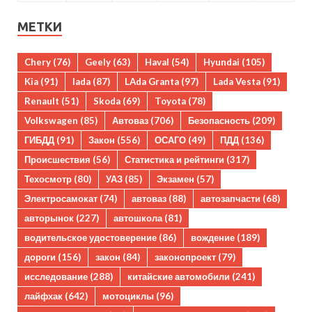
МЕТКИ
Chery
(76)
Geely
(63)
Haval
(54)
Hyundai
(105)
Kia
(91)
lada
(87)
LAda Granta
(97)
Lada Vesta
(91)
Renault
(51)
Skoda
(69)
Toyota
(78)
Volkswagen
(85)
Автоваз
(706)
Безопасность
(209)
ГИБДД
(91)
Закон
(556)
ОСАГО
(49)
ПДД
(136)
Происшествия
(56)
Статистика и рейтинги
(317)
Техосмотр
(80)
УАЗ
(85)
Экзамен
(57)
Электросамокат
(74)
автоваз
(88)
автозапчасти
(68)
авторынок
(227)
автошкола
(81)
водительское удостоверение
(86)
вождение
(189)
дороги
(156)
закон
(84)
законопроект
(79)
исследование
(288)
китайские автомобили
(241)
лайфхак
(642)
мотоциклы
(96)