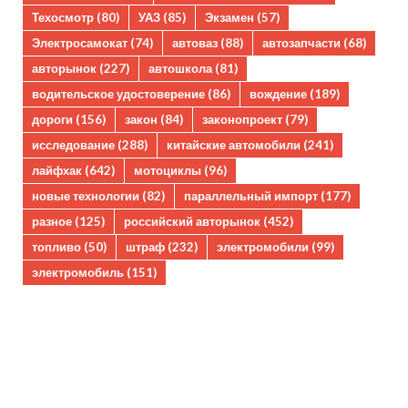
Техосмотр
(80)
УАЗ
(85)
Экзамен
(57)
Электросамокат
(74)
автоваз
(88)
автозапчасти
(68)
авторынок
(227)
автошкола
(81)
водительское удостоверение
(86)
вождение
(189)
дороги
(156)
закон
(84)
законопроект
(79)
исследование
(288)
китайские автомобили
(241)
лайфхак
(642)
мотоциклы
(96)
новые технологии
(82)
параллельный импорт
(177)
разное
(125)
российский авторынок
(452)
топливо
(50)
штраф
(232)
электромобили
(99)
электромобиль
(151)