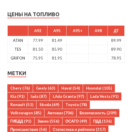
ЦЕНЫ НА ТОПЛИВО
A92
A95
A95+
A98
ДТ
ATAN
77.99
81.49
89.99
TES
81.50
85.90
89.90
GRIFON
75.95
81.95
78.95
МЕТКИ
Chery
(76)
Geely
(63)
Haval
(54)
Hyundai
(105)
Kia
(91)
lada
(87)
LAda Granta
(97)
Lada Vesta
(91)
Renault
(51)
Skoda
(69)
Toyota
(78)
Volkswagen
(85)
Автоваз
(706)
Безопасность
(209)
ГИБДД
(91)
Закон
(556)
ОСАГО
(49)
ПДД
(136)
Происшествия
(56)
Статистика и рейтинги
(317)