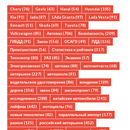
Chery
(76)
Geely
(63)
Haval
(54)
Hyundai
(105)
Kia
(91)
lada
(87)
LAda Granta
(97)
Lada Vesta
(91)
Renault
(51)
Skoda
(69)
Toyota
(78)
Volkswagen
(85)
Автоваз
(706)
Безопасность
(209)
ГИБДД
(91)
Закон
(556)
ОСАГО
(49)
ПДД
(136)
Происшествия
(56)
Статистика и рейтинги
(317)
Техосмотр
(80)
УАЗ
(85)
Экзамен
(57)
Электросамокат
(74)
автоваз
(88)
автозапчасти
(68)
авторынок
(227)
автошкола
(81)
водительское удостоверение
(86)
вождение
(189)
дороги
(156)
закон
(84)
законопроект
(79)
исследование
(288)
китайские автомобили
(241)
лайфхак
(642)
мотоциклы
(96)
новые технологии
(82)
параллельный импорт
(177)
разное
(125)
российский авторынок
(452)