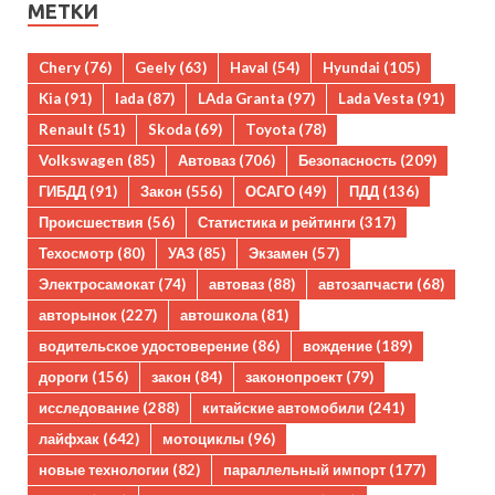
МЕТКИ
Chery
(76)
Geely
(63)
Haval
(54)
Hyundai
(105)
Kia
(91)
lada
(87)
LAda Granta
(97)
Lada Vesta
(91)
Renault
(51)
Skoda
(69)
Toyota
(78)
Volkswagen
(85)
Автоваз
(706)
Безопасность
(209)
ГИБДД
(91)
Закон
(556)
ОСАГО
(49)
ПДД
(136)
Происшествия
(56)
Статистика и рейтинги
(317)
Техосмотр
(80)
УАЗ
(85)
Экзамен
(57)
Электросамокат
(74)
автоваз
(88)
автозапчасти
(68)
авторынок
(227)
автошкола
(81)
водительское удостоверение
(86)
вождение
(189)
дороги
(156)
закон
(84)
законопроект
(79)
исследование
(288)
китайские автомобили
(241)
лайфхак
(642)
мотоциклы
(96)
новые технологии
(82)
параллельный импорт
(177)