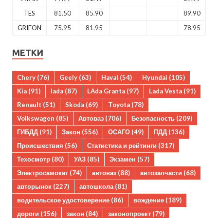
TES
81.50
85.90
89.90
GRIFON
75.95
81.95
78.95
МЕТКИ
Chery
(76)
Geely
(63)
Haval
(54)
Hyundai
(105)
Kia
(91)
lada
(87)
LAda Granta
(97)
Lada Vesta
(91)
Renault
(51)
Skoda
(69)
Toyota
(78)
Volkswagen
(85)
Автоваз
(706)
Безопасность
(209)
ГИБДД
(91)
Закон
(556)
ОСАГО
(49)
ПДД
(136)
Происшествия
(56)
Статистика и рейтинги
(317)
Техосмотр
(80)
УАЗ
(85)
Экзамен
(57)
Электросамокат
(74)
автоваз
(88)
автозапчасти
(68)
авторынок
(227)
автошкола
(81)
водительское удостоверение
(86)
вождение
(189)
дороги
(156)
закон
(84)
законопроект
(79)