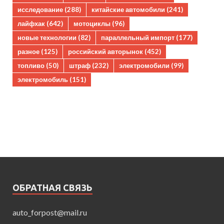
исследование
(288)
китайские автомобили
(241)
лайфхак
(642)
мотоциклы
(96)
новые технологии
(82)
параллельный импорт
(177)
разное
(125)
российский авторынок
(452)
топливо
(50)
штраф
(232)
электромобили
(99)
электромобиль
(151)
ОБРАТНАЯ СВЯЗЬ
auto_forpost@mail.ru