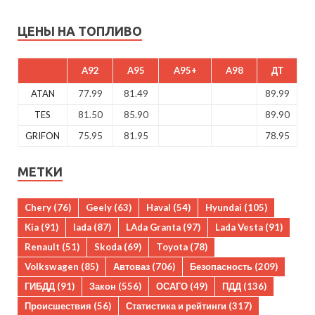
ЦЕНЫ НА ТОПЛИВО
A92
A95
A95+
A98
ДТ
ATAN
77.99
81.49
89.99
TES
81.50
85.90
89.90
GRIFON
75.95
81.95
78.95
МЕТКИ
Chery
(76)
Geely
(63)
Haval
(54)
Hyundai
(105)
Kia
(91)
lada
(87)
LAda Granta
(97)
Lada Vesta
(91)
Renault
(51)
Skoda
(69)
Toyota
(78)
Volkswagen
(85)
Автоваз
(706)
Безопасность
(209)
ГИБДД
(91)
Закон
(556)
ОСАГО
(49)
ПДД
(136)
Происшествия
(56)
Статистика и рейтинги
(317)