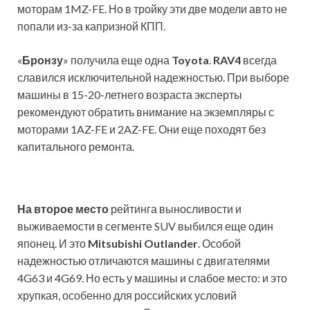
моторам 1MZ-FE. Но в тройку эти две модели авто не
попали из-за капризной КПП.
«
Бронзу
» получила еще одна
Toyota
.
RAV4
всегда
славился исключительной надежностью. При выборе
машины в 15-20-летнего возраста эксперты
рекомендуют обратить внимание на экземпляры с
моторами 1AZ-FE и 2AZ-FE. Они еще походят без
капитального ремонта.
На второе место
рейтинга выносливости и
выживаемости в сегменте SUV выбился еще один
японец. И это
Mitsubishi Outlander
. Особой
надежностью отличаются машины с двигателями
4G63 и 4G69. Но есть у машины и слабое место: и это
хрупкая, особенно для российских условий