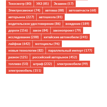
Техосмотр
(80)
УАЗ
(85)
Экзамен
(57)
Электросамокат
(74)
автоваз
(88)
автозапчасти
(68)
авторынок
(227)
автошкола
(81)
водительское удостоверение
(86)
вождение
(189)
дороги
(156)
закон
(84)
законопроект
(79)
исследование
(288)
китайские автомобили
(241)
лайфхак
(642)
мотоциклы
(96)
новые технологии
(82)
параллельный импорт
(177)
разное
(125)
российский авторынок
(452)
топливо
(50)
штраф
(232)
электромобили
(99)
электромобиль
(151)