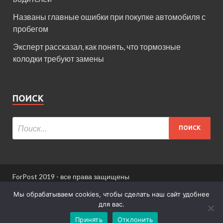
Названы главные ошибки при покупке автомобиля с
пробегом
Эксперт рассказал, как понять, что тормозные
колодки требуют замены
ПОИСК
ForPost 2019 - все права защищены
При использовании материалов сайта ссылка
Мы обрабатываем cookies, чтобы сделать наш сайт удобнее
обязательна.
для вас.
Принять
Отклонить
Информация для пользователей сайта