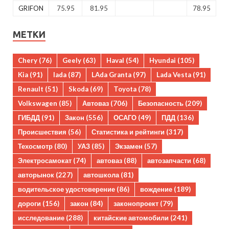
GRIFON
75.95
81.95
78.95
МЕТКИ
Chery
(76)
Geely
(63)
Haval
(54)
Hyundai
(105)
Kia
(91)
lada
(87)
LAda Granta
(97)
Lada Vesta
(91)
Renault
(51)
Skoda
(69)
Toyota
(78)
Volkswagen
(85)
Автоваз
(706)
Безопасность
(209)
ГИБДД
(91)
Закон
(556)
ОСАГО
(49)
ПДД
(136)
Происшествия
(56)
Статистика и рейтинги
(317)
Техосмотр
(80)
УАЗ
(85)
Экзамен
(57)
Электросамокат
(74)
автоваз
(88)
автозапчасти
(68)
авторынок
(227)
автошкола
(81)
водительское удостоверение
(86)
вождение
(189)
дороги
(156)
закон
(84)
законопроект
(79)
исследование
(288)
китайские автомобили
(241)