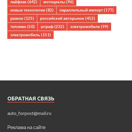
лайфхак
(642)
мотоциклы
(96)
новые технологии
(82)
параллельный импорт
(177)
разное
(125)
российский авторынок
(452)
топливо
(50)
штраф
(232)
электромобили
(99)
электромобиль
(151)
ОБРАТНАЯ СВЯЗЬ
auto_forpost@mail.ru
Реклама на сайте