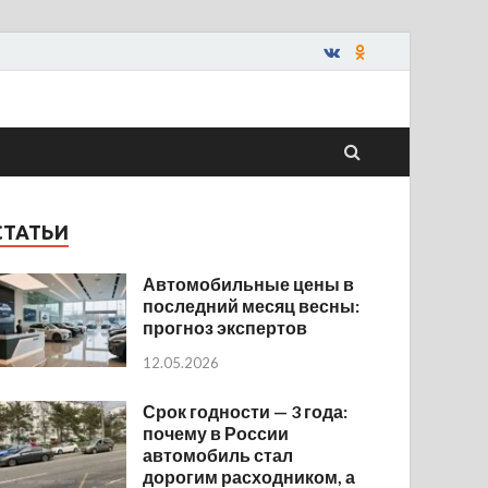
СТАТЬИ
Автомобильные цены в
последний месяц весны:
прогноз экспертов
12.05.2026
Срок годности — 3 года:
почему в России
автомобиль стал
дорогим расходником, а