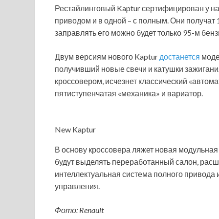
Рестайлинговый Kaptur сертифицирован у нас
приводом и в одной – с полным. Они получат 
заправлять его можно будет только 95-м бен
Двум версиям нового Kaptur
достанется
моде
получивший новые свечи и катушки зажигани
кроссовером, исчезнет классический «автомат
пятиступенчатая «механика» и вариатор.
New Kaptur
В основу кроссовера ляжет новая модульная
будут выделять переработанный салон, рас
интеллектуальная система полного привода 
управления.
Фото: Renault