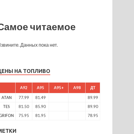
Самое читаемое
звините. Данных пока нет.
ЦЕНЫ НА ТОПЛИВО
A92
A95
A95+
A98
ДТ
ATAN
77.99
81.49
89.99
TES
81.50
85.90
89.90
GRIFON
75.95
81.95
78.95
МЕТКИ