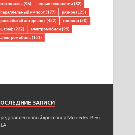
мотоциклы
(96)
новые технологии
(82)
параллельный импорт
(177)
разное
(125)
российский авторынок
(452)
топливо
(50)
штраф
(232)
электромобили
(99)
электромобиль
(151)
ПОСЛЕДНИЕ ЗАПИСИ
редставлен новый кроссовер Mercedes-Benz
GLA