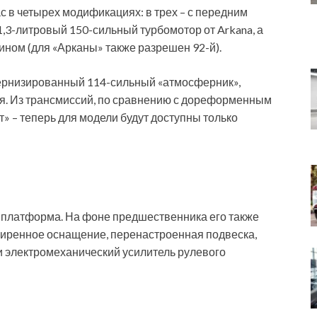
 в четырех модификациях: в трех – с передним
1,3-литровый 150-сильный турбомотор от Arkana, а
зином (для «Арканы» также разрешен 92-й).
рнизированный 114-сильный «атмосферник»,
я. Из трансмиссий, по сравнению с дореформенным
» – теперь для модели будут доступны только
 платформа. На фоне предшественника его также
ширенное оснащение, перенастроенная подвеска,
и электромеханический усилитель рулевого