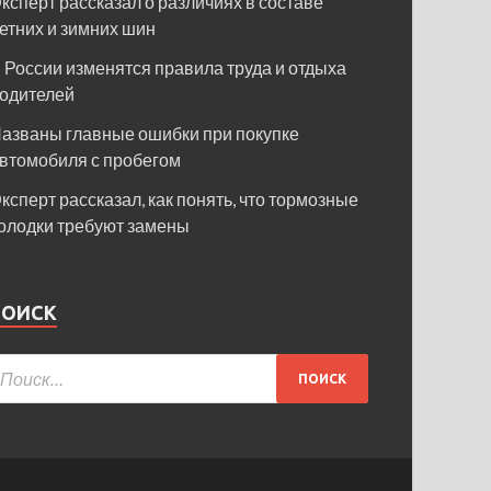
ксперт рассказал о различиях в составе
етних и зимних шин
 России изменятся правила труда и отдыха
одителей
азваны главные ошибки при покупке
втомобиля с пробегом
ксперт рассказал, как понять, что тормозные
олодки требуют замены
ПОИСК