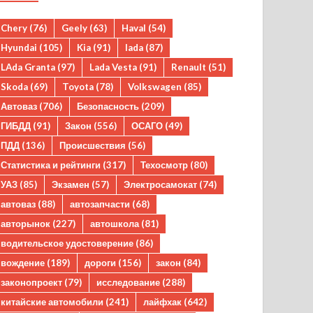
Chery
(76)
Geely
(63)
Haval
(54)
Hyundai
(105)
Kia
(91)
lada
(87)
LAda Granta
(97)
Lada Vesta
(91)
Renault
(51)
Skoda
(69)
Toyota
(78)
Volkswagen
(85)
Автоваз
(706)
Безопасность
(209)
ГИБДД
(91)
Закон
(556)
ОСАГО
(49)
ПДД
(136)
Происшествия
(56)
Статистика и рейтинги
(317)
Техосмотр
(80)
УАЗ
(85)
Экзамен
(57)
Электросамокат
(74)
автоваз
(88)
автозапчасти
(68)
авторынок
(227)
автошкола
(81)
водительское удостоверение
(86)
вождение
(189)
дороги
(156)
закон
(84)
законопроект
(79)
исследование
(288)
китайские автомобили
(241)
лайфхак
(642)