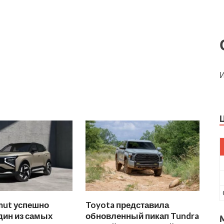
И
mut успешно
Toyota представила
дин из самых
обновленный пикап Tundra