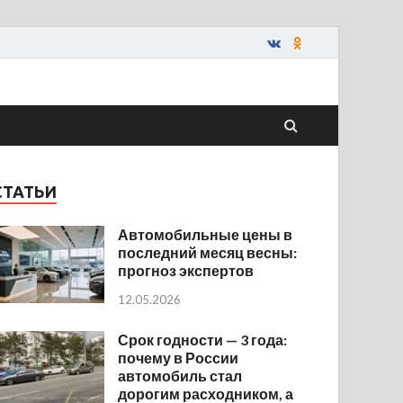
СТАТЬИ
Автомобильные цены в
последний месяц весны:
прогноз экспертов
12.05.2026
Срок годности — 3 года:
почему в России
автомобиль стал
дорогим расходником, а