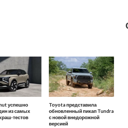
mut успешно
Toyota представила
дин из самых
обновленный пикап Tundra
краш-тестов
с новой внедорожной
версией