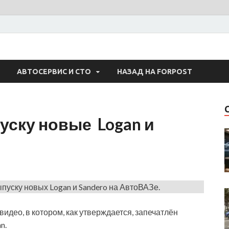
 Авто
АВТОСЕРВИС И СТО
НАЗАД НА FORPOST
пуску новые Logan и
ыпуску новых Logan и Sandero на АвтоВАЗе.
идео, в котором, как утверждается, запечатлён
n.