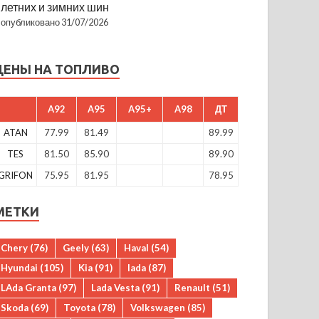
летних и зимних шин
опубликовано 31/07/2026
ЦЕНЫ НА ТОПЛИВО
A92
A95
A95+
A98
ДТ
ATAN
77.99
81.49
89.99
TES
81.50
85.90
89.90
GRIFON
75.95
81.95
78.95
МЕТКИ
Chery
(76)
Geely
(63)
Haval
(54)
Hyundai
(105)
Kia
(91)
lada
(87)
LAda Granta
(97)
Lada Vesta
(91)
Renault
(51)
Skoda
(69)
Toyota
(78)
Volkswagen
(85)