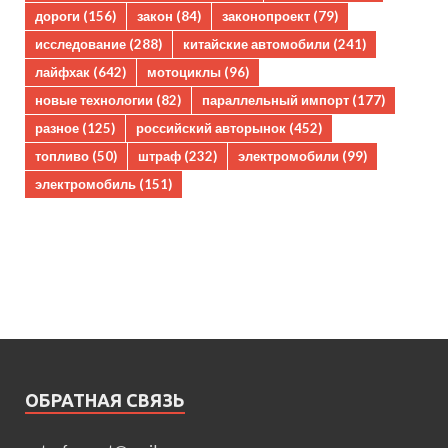
дороги
(156)
закон
(84)
законопроект
(79)
исследование
(288)
китайские автомобили
(241)
лайфхак
(642)
мотоциклы
(96)
новые технологии
(82)
параллельный импорт
(177)
разное
(125)
российский авторынок
(452)
топливо
(50)
штраф
(232)
электромобили
(99)
электромобиль
(151)
ОБРАТНАЯ СВЯЗЬ