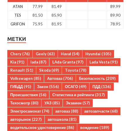
ATAN
77.99
81.49
89.99
TES
81.50
85.90
89.90
GRIFON
75.95
81.95
78.95
МЕТКИ
Chery
(76)
Geely
(63)
Haval
(54)
Hyundai
(105)
Kia
(91)
lada
(87)
LAda Granta
(97)
Lada Vesta
(91)
Renault
(51)
Skoda
(69)
Toyota
(78)
Volkswagen
(85)
Автоваз
(706)
Безопасность
(209)
ГИБДД
(91)
Закон
(556)
ОСАГО
(49)
ПДД
(136)
Происшествия
(56)
Статистика и рейтинги
(317)
Техосмотр
(80)
УАЗ
(85)
Экзамен
(57)
Электросамокат
(74)
автоваз
(88)
автозапчасти
(68)
авторынок
(227)
автошкола
(81)
водительское удостоверение
(86)
вождение
(189)