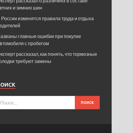
ксперт рассказал о различиях в составе
етних и зимних шин
 России изменятся правила труда и отдыха
одителей
азваны главные ошибки при покупке
втомобиля с пробегом
ксперт рассказал, как понять, что тормозные
олодки требуют замены
ПОИСК