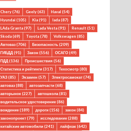
Chery
(76)
Geely
(63)
Haval
(54)
Hyundai
(105)
Kia
(91)
lada
(87)
LAda Granta
(97)
Lada Vesta
(91)
Renault
(51)
Skoda
(69)
Toyota
(78)
Volkswagen
(85)
Автоваз
(706)
Безопасность
(209)
ГИБДД
(91)
Закон
(556)
ОСАГО
(49)
ПДД
(136)
Происшествия
(56)
Статистика и рейтинги
(317)
Техосмотр
(80)
УАЗ
(85)
Экзамен
(57)
Электросамокат
(74)
автоваз
(88)
автозапчасти
(68)
авторынок
(227)
автошкола
(81)
водительское удостоверение
(86)
вождение
(189)
дороги
(156)
закон
(84)
законопроект
(79)
исследование
(288)
китайские автомобили
(241)
лайфхак
(642)