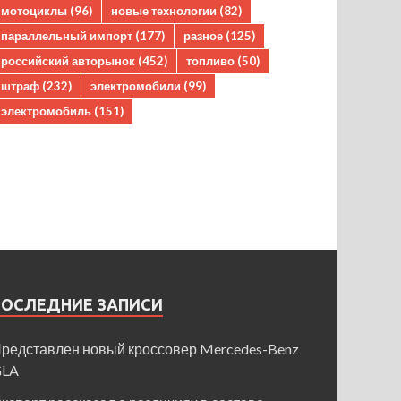
мотоциклы
(96)
новые технологии
(82)
параллельный импорт
(177)
разное
(125)
российский авторынок
(452)
топливо
(50)
штраф
(232)
электромобили
(99)
электромобиль
(151)
ПОСЛЕДНИЕ ЗАПИСИ
редставлен новый кроссовер Mercedes-Benz
GLA