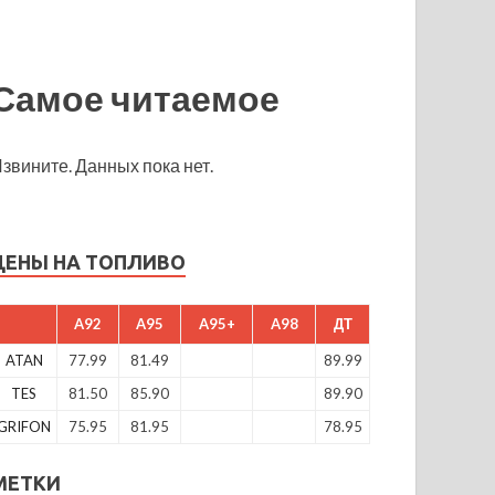
Самое читаемое
звините. Данных пока нет.
ЦЕНЫ НА ТОПЛИВО
A92
A95
A95+
A98
ДТ
ATAN
77.99
81.49
89.99
TES
81.50
85.90
89.90
GRIFON
75.95
81.95
78.95
МЕТКИ