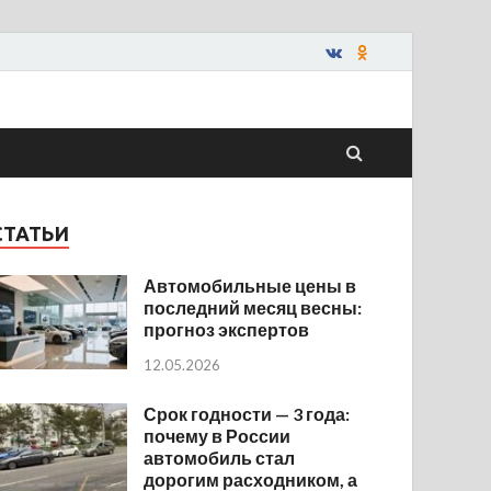
СТАТЬИ
Автомобильные цены в
последний месяц весны:
прогноз экспертов
12.05.2026
Срок годности — 3 года:
почему в России
автомобиль стал
дорогим расходником, а