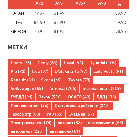
A92
A95
A95+
A98
ДТ
ATAN
77.99
81.49
89.99
TES
81.50
85.90
89.90
GRIFON
75.95
81.95
78.95
МЕТКИ
Chery
(76)
Geely
(63)
Haval
(54)
Hyundai
(105)
Kia
(91)
lada
(87)
LAda Granta
(97)
Lada Vesta
(91)
Renault
(51)
Skoda
(69)
Toyota
(78)
Volkswagen
(85)
Автоваз
(706)
Безопасность
(209)
ГИБДД
(91)
Закон
(556)
ОСАГО
(49)
ПДД
(136)
Происшествия
(56)
Статистика и рейтинги
(317)
Техосмотр
(80)
УАЗ
(85)
Экзамен
(57)
Электросамокат
(74)
автоваз
(88)
автозапчасти
(68)
авторынок
(227)
автошкола
(81)