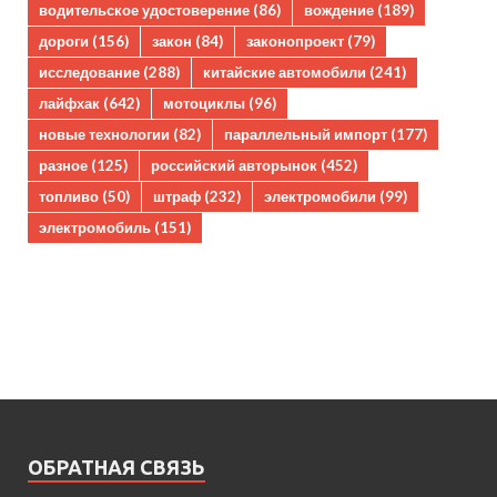
водительское удостоверение
(86)
вождение
(189)
дороги
(156)
закон
(84)
законопроект
(79)
исследование
(288)
китайские автомобили
(241)
лайфхак
(642)
мотоциклы
(96)
новые технологии
(82)
параллельный импорт
(177)
разное
(125)
российский авторынок
(452)
топливо
(50)
штраф
(232)
электромобили
(99)
электромобиль
(151)
ОБРАТНАЯ СВЯЗЬ