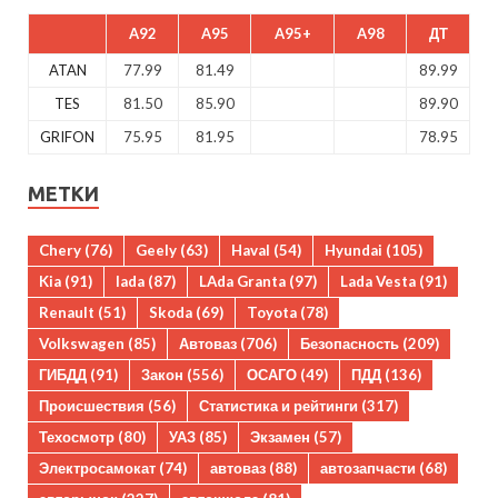
A92
A95
A95+
A98
ДТ
ATAN
77.99
81.49
89.99
TES
81.50
85.90
89.90
GRIFON
75.95
81.95
78.95
МЕТКИ
Chery
(76)
Geely
(63)
Haval
(54)
Hyundai
(105)
Kia
(91)
lada
(87)
LAda Granta
(97)
Lada Vesta
(91)
Renault
(51)
Skoda
(69)
Toyota
(78)
Volkswagen
(85)
Автоваз
(706)
Безопасность
(209)
ГИБДД
(91)
Закон
(556)
ОСАГО
(49)
ПДД
(136)
Происшествия
(56)
Статистика и рейтинги
(317)
Техосмотр
(80)
УАЗ
(85)
Экзамен
(57)
Электросамокат
(74)
автоваз
(88)
автозапчасти
(68)