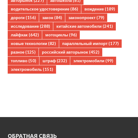
авторынок
(227)
автошкола
(81)
водительское удостоверение
(86)
вождение
(189)
дороги
(156)
закон
(84)
законопроект
(79)
исследование
(288)
китайские автомобили
(241)
лайфхак
(642)
мотоциклы
(96)
новые технологии
(82)
параллельный импорт
(177)
разное
(125)
российский авторынок
(452)
топливо
(50)
штраф
(232)
электромобили
(99)
электромобиль
(151)
ОБРАТНАЯ СВЯЗЬ