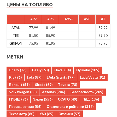
ЦЕНЫ НА ТОПЛИВО
A92
A95
A95+
A98
ДТ
ATAN
77.99
81.49
89.99
TES
81.50
85.90
89.90
GRIFON
75.95
81.95
78.95
МЕТКИ
Chery
(76)
Geely
(63)
Haval
(54)
Hyundai
(105)
Kia
(91)
lada
(87)
LAda Granta
(97)
Lada Vesta
(91)
Renault
(51)
Skoda
(69)
Toyota
(78)
Volkswagen
(85)
Автоваз
(706)
Безопасность
(209)
ГИБДД
(91)
Закон
(556)
ОСАГО
(49)
ПДД
(136)
Происшествия
(56)
Статистика и рейтинги
(317)
Техосмотр
(80)
УАЗ
(85)
Экзамен
(57)