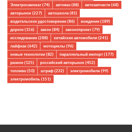
Электросамокат
(74)
автоваз
(88)
автозапчасти
(68)
авторынок
(227)
автошкола
(81)
водительское удостоверение
(86)
вождение
(189)
дороги
(156)
закон
(84)
законопроект
(79)
исследование
(288)
китайские автомобили
(241)
лайфхак
(642)
мотоциклы
(96)
новые технологии
(82)
параллельный импорт
(177)
разное
(125)
российский авторынок
(452)
топливо
(50)
штраф
(232)
электромобили
(99)
электромобиль
(151)