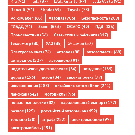
Kia
(91)
lada
(87)
LAda Granta
(97)
Lada Vesta
(91)
Renault
(51)
Skoda
(69)
Toyota
(78)
Volkswagen
(85)
Автоваз
(706)
Безопасность
(209)
ГИБДД
(91)
Закон
(556)
ОСАГО
(49)
ПДД
(136)
Происшествия
(56)
Статистика и рейтинги
(317)
Техосмотр
(80)
УАЗ
(85)
Экзамен
(57)
Электросамокат
(74)
автоваз
(88)
автозапчасти
(68)
авторынок
(227)
автошкола
(81)
водительское удостоверение
(86)
вождение
(189)
дороги
(156)
закон
(84)
законопроект
(79)
исследование
(288)
китайские автомобили
(241)
лайфхак
(642)
мотоциклы
(96)
новые технологии
(82)
параллельный импорт
(177)
разное
(125)
российский авторынок
(452)
топливо
(50)
штраф
(232)
электромобили
(99)
электромобиль
(151)