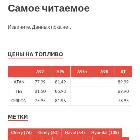
Самое читаемое
Извините. Данных пока нет.
ЦЕНЫ НА ТОПЛИВО
A92
A95
A95+
A98
ДТ
ATAN
77.99
81.49
89.99
TES
81.50
85.90
89.90
GRIFON
75.95
81.95
78.95
МЕТКИ
Chery
(76)
Geely
(63)
Haval
(54)
Hyundai
(105)