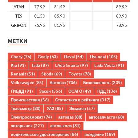
ATAN
77.99
81.49
89.99
TES
81.50
85.90
89.90
GRIFON
75.95
81.95
78.95
МЕТКИ
Chery
(76)
Geely
(63)
Haval
(54)
Hyundai
(105)
Kia
(91)
lada
(87)
LAda Granta
(97)
Lada Vesta
(91)
Renault
(51)
Skoda
(69)
Toyota
(78)
Volkswagen
(85)
Автоваз
(706)
Безопасность
(209)
ГИБДД
(91)
Закон
(556)
ОСАГО
(49)
ПДД
(136)
Происшествия
(56)
Статистика и рейтинги
(317)
Техосмотр
(80)
УАЗ
(85)
Экзамен
(57)
Электросамокат
(74)
автоваз
(88)
автозапчасти
(68)
авторынок
(227)
автошкола
(81)
водительское удостоверение
(86)
вождение
(189)