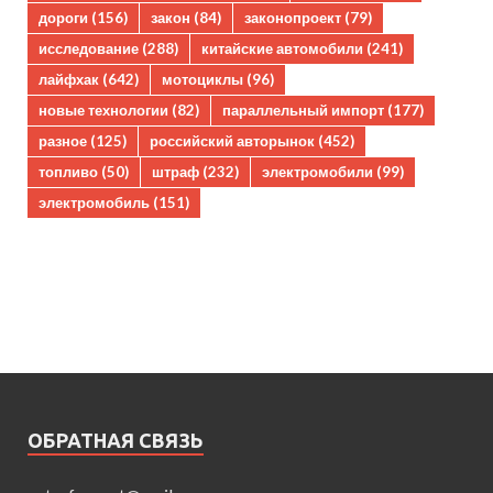
дороги
(156)
закон
(84)
законопроект
(79)
исследование
(288)
китайские автомобили
(241)
лайфхак
(642)
мотоциклы
(96)
новые технологии
(82)
параллельный импорт
(177)
разное
(125)
российский авторынок
(452)
топливо
(50)
штраф
(232)
электромобили
(99)
электромобиль
(151)
ОБРАТНАЯ СВЯЗЬ