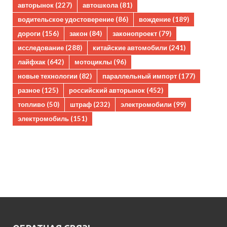
авторынок
(227)
автошкола
(81)
водительское удостоверение
(86)
вождение
(189)
дороги
(156)
закон
(84)
законопроект
(79)
исследование
(288)
китайские автомобили
(241)
лайфхак
(642)
мотоциклы
(96)
новые технологии
(82)
параллельный импорт
(177)
разное
(125)
российский авторынок
(452)
топливо
(50)
штраф
(232)
электромобили
(99)
электромобиль
(151)