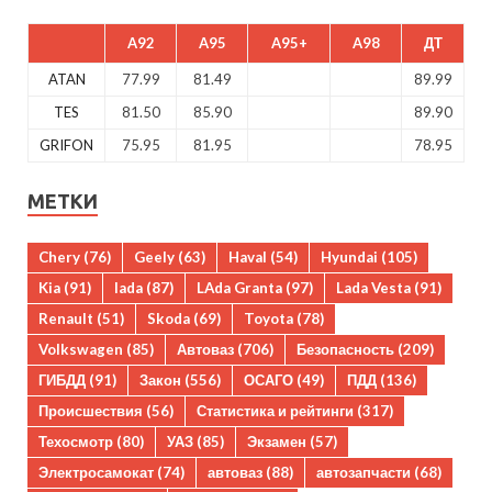
A92
A95
A95+
A98
ДТ
ATAN
77.99
81.49
89.99
TES
81.50
85.90
89.90
GRIFON
75.95
81.95
78.95
МЕТКИ
Chery
(76)
Geely
(63)
Haval
(54)
Hyundai
(105)
Kia
(91)
lada
(87)
LAda Granta
(97)
Lada Vesta
(91)
Renault
(51)
Skoda
(69)
Toyota
(78)
Volkswagen
(85)
Автоваз
(706)
Безопасность
(209)
ГИБДД
(91)
Закон
(556)
ОСАГО
(49)
ПДД
(136)
Происшествия
(56)
Статистика и рейтинги
(317)
Техосмотр
(80)
УАЗ
(85)
Экзамен
(57)
Электросамокат
(74)
автоваз
(88)
автозапчасти
(68)