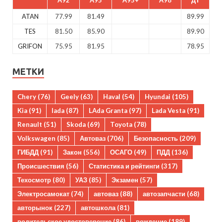
ATAN
77.99
81.49
89.99
TES
81.50
85.90
89.90
GRIFON
75.95
81.95
78.95
МЕТКИ
Chery
(76)
Geely
(63)
Haval
(54)
Hyundai
(105)
Kia
(91)
lada
(87)
LAda Granta
(97)
Lada Vesta
(91)
Renault
(51)
Skoda
(69)
Toyota
(78)
Volkswagen
(85)
Автоваз
(706)
Безопасность
(209)
ГИБДД
(91)
Закон
(556)
ОСАГО
(49)
ПДД
(136)
Происшествия
(56)
Статистика и рейтинги
(317)
Техосмотр
(80)
УАЗ
(85)
Экзамен
(57)
Электросамокат
(74)
автоваз
(88)
автозапчасти
(68)
авторынок
(227)
автошкола
(81)
водительское удостоверение
(86)
вождение
(189)