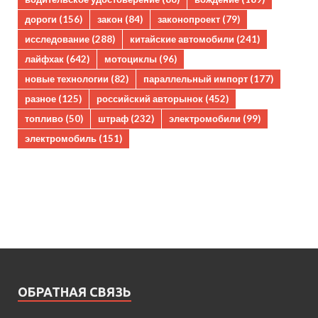
дороги
(156)
закон
(84)
законопроект
(79)
исследование
(288)
китайские автомобили
(241)
лайфхак
(642)
мотоциклы
(96)
новые технологии
(82)
параллельный импорт
(177)
разное
(125)
российский авторынок
(452)
топливо
(50)
штраф
(232)
электромобили
(99)
электромобиль
(151)
ОБРАТНАЯ СВЯЗЬ