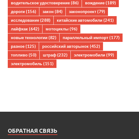
водительское удостоверение
(86)
вождение
(189)
дороги
(156)
закон
(84)
законопроект
(79)
исследование
(288)
китайские автомобили
(241)
лайфхак
(642)
мотоциклы
(96)
новые технологии
(82)
параллельный импорт
(177)
разное
(125)
российский авторынок
(452)
топливо
(50)
штраф
(232)
электромобили
(99)
электромобиль
(151)
ОБРАТНАЯ СВЯЗЬ