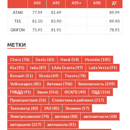
A92
A95
A95+
A98
ДТ
ATAN
77.99
81.49
89.99
TES
81.50
85.90
89.90
GRIFON
75.95
81.95
78.95
МЕТКИ
Chery
(76)
Geely
(63)
Haval
(54)
Hyundai
(105)
Kia
(91)
lada
(87)
LAda Granta
(97)
Lada Vesta
(91)
Renault
(51)
Skoda
(69)
Toyota
(78)
Volkswagen
(85)
Автоваз
(706)
Безопасность
(209)
ГИБДД
(91)
Закон
(556)
ОСАГО
(49)
ПДД
(136)
Происшествия
(56)
Статистика и рейтинги
(317)
Техосмотр
(80)
УАЗ
(85)
Экзамен
(57)
Электросамокат
(74)
автоваз
(88)
автозапчасти
(68)
авторынок
(227)
автошкола
(81)